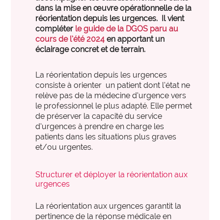
international
International et Prospective
dans la mise en œuvre opérationnelle de la
expertise_gouvernance_du_SI
Gouvernance du SI
réorientation depuis les urgences. Il vient
Les clés pour anticiper les transformations de
expertise_panorama_solutionsSI
compléter
le guide de la DGOS paru au
Panorama des solutions SI
demain.
cours de l’été 2024
en apportant un
expertise_projets_innovants
Projets innovants
éclairage concret et de terrain.
expertise_parcours_extra_hospitaliers
Télémédecine
La réorientation depuis les urgences
consiste à orienter un patient dont l’état ne
expertise_data_et_ia
Usage de l’IA
offre_plateformedata300
relève pas de la médecine d’urgence vers
Votre cockpit data
le professionnel le plus adapté. Elle permet
PARCOURS ET ACCOMPAGNEMENT MÉDICO-SOCIAL
Votre Cockpit Data est le premier outil qui permet
de préserver la capacité du service
expertise_coordination_parcours
d'accéder en un clin d'œil à 100 indicateurs de
Coordination et innovation dans les Parcours
d’urgences à prendre en charge les
pilotage stratégique alimentés automatiquement par
patients dans les situations plus graves
expertise_service_domicile
Domicile et habitat intermédiaire
les données structurées et actualisées de votre
et/ou urgentes.
établissement.
expertise_performance_esms
Performance des ESMS
Structurer et déployer la réorientation aux
expertise_medico_social
Qualité d'accompagnement
urgences
offre_autodiagnostics300
Autodiagnostics
expertise_transfo_offre_medico_social
Transformation de l’offre
Des outils pour vous aider à évaluer la maturité de
La réorientation aux urgences garantit la
vos projets et vous fournir des repères par rapport à
pertinence de la réponse médicale en