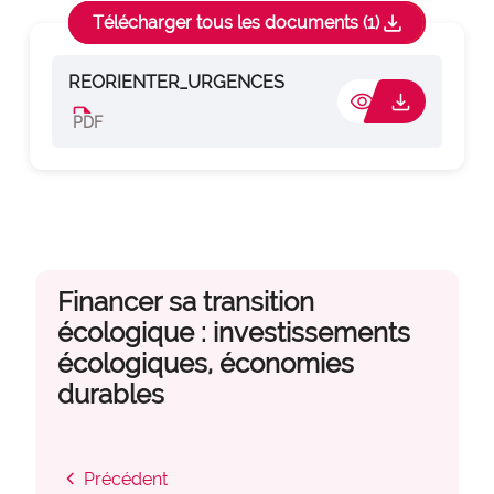
download
Télécharger tous les documents (1)
REORIENTER_URGENCES
visibility
download
edit_document
PDF
Financer sa transition
écologique : investissements
écologiques, économies
durables
chevron_left
Précédent