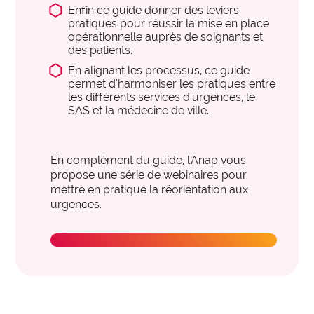
expertise_parcours_medicaux
Parcours de médecine
Enfin ce guide donner des leviers
pratiques pour réussir la mise en place
expertise_perinatalite
Périnatalité
opérationnelle auprès de soignants et
des patients.
expertise_pharmacie_steril
Pharmacie Stérilisation
En alignant les processus, ce guide
expertise_psychiatrie_sante_mentale
permet d'harmoniser les pratiques entre
Psychiatrie Santé Mentale
les différents services d'urgences, le
expertise_smr
SAS et la médecine de ville.
SMR
expertise_soins_critiques
Soins critiques
En complément du guide, l’Anap vous
expertise_urgences
Urgences
propose une série de webinaires pour
mettre en pratique la réorientation aux
urgences.
Inscrivez-vous