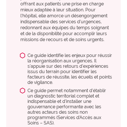
des organisations performantes.
offrant aux patients une prise en charge
PARCOURS ET PRISES EN CHARGE SANITAIRES
mieux adaptée à leur situation. Pour
l’hôpital, elle amorce un désengorgement
expertise_biologie_medicale
Biologie médicale
offre_plateformedata300
Plateforme d’outils
indispensable des services d’urgences,
expertise_blocs_operatoires
redonnant aux équipes du temps soignant
Blocs Opératoires
Des tableaux de bord dynamiques et interactifs pour
et de la disponibilité pour accomplir leurs
identifier et activer vos leviers de performance.
expertise_coop_territoriales_ght
missions de recours et de soins urgents.
Cooperation Territoriale et GHT
expertise_usagers_aidants_exp_patient
Expérience Patient
observatoire_ia
Observatoire IA
Ce guide identifie les enjeux pour réussir
expertise_gouv_et_strat_etablissement
la réorganisation aux urgences. Il
Gouvernance et Stratégie d’établissement
L'observatoire des usages de l'IA en santé de l'Anap
s’appuie sur des retours d’expériences
recense des solutions IA innovantes et concrètes
issus du terrain pour identifier les
expertise_had
HAD
pour les structures sanitaires et médico-sociales.
facteurs de réussite, les écueils et points
de vigilance.
expertise_soins_proximite
Hôpitaux de Proximité
Ce guide permet notamment d’établir
expertise_coop_territoriales_ght
expertise_plateaux_medi_tech
Plateforme SPASER
Imagerie
un diagnostic territorial complet et
indispensable et d’installer une
La plateforme recense les SPASER déposés par les
expertise_orga_sejour_hospitalier
Organisation du parcours hospitalier
gouvernance performante avec les
établissements pour développer une politique
autres acteurs des soins non
d'achats durables, pérenne et à impact.
expertise_parcours_chirurgicaux
Parcours Chirurgicaux
programmés (Services d’Accès aux
Soins – SAS).