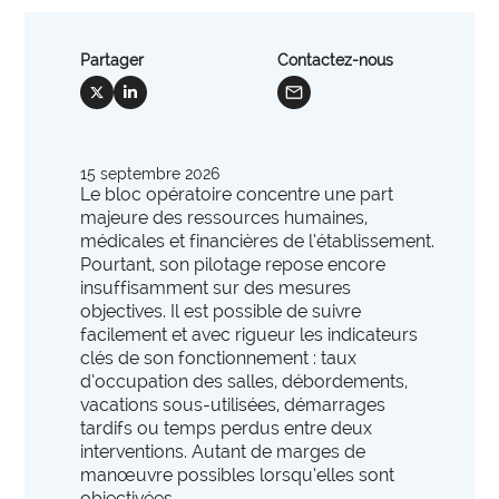
international
International et Prospective
expertise_gouvernance_du_SI
Gouvernance du SI
Les clés pour anticiper les transformations de
Partager
Contactez-nous
expertise_panorama_solutionsSI
Panorama des solutions SI
demain.
mail
social_x
social_linkedin
expertise_projets_innovants
Projets innovants
expertise_parcours_extra_hospitaliers
Télémédecine
15 septembre 2026
expertise_data_et_ia
Le bloc opératoire concentre une part
Usage de l’IA
offre_plateformedata300
majeure des ressources humaines,
Votre cockpit data
médicales et financières de l’établissement.
PARCOURS ET ACCOMPAGNEMENT MÉDICO-SOCIAL
Votre Cockpit Data est le premier outil qui permet
Pourtant, son pilotage repose encore
expertise_coordination_parcours
d'accéder en un clin d'œil à 100 indicateurs de
Coordination et innovation dans les Parcours
insuffisamment sur des mesures
pilotage stratégique alimentés automatiquement par
objectives. Il est possible de suivre
expertise_service_domicile
Domicile et habitat intermédiaire
les données structurées et actualisées de votre
facilement et avec rigueur les indicateurs
établissement.
clés de son fonctionnement : taux
expertise_performance_esms
Performance des ESMS
d’occupation des salles, débordements,
vacations sous-utilisées, démarrages
expertise_medico_social
Qualité d'accompagnement
offre_autodiagnostics300
Autodiagnostics
tardifs ou temps perdus entre deux
expertise_transfo_offre_medico_social
interventions. Autant de marges de
Transformation de l’offre
Des outils pour vous aider à évaluer la maturité de
manœuvre possibles lorsqu’elles sont
vos projets et vous fournir des repères par rapport à
objectivées.