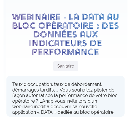
expertise_qvct
QVCT
Webinaire - La Data au
offre_appuisterrain300
INVESTISSEMENT, LOGISTIQUE, ACHATS ET DÉVELOPPEMENT DURABLE
Appuis terrain
Bloc opératoire : des
Nos experts vous accompagnent dans votre
expertise_achats
Achats
données aux
établissement pour vous aider à mettre en œuvre
expertise_dev_durable_rse
Développement Durable
vos projets d’organisation.
indicateurs de
performance
expertise_immobilier
Immobilier
offre_bonnespratiques300
Bonnes pratiques
expertise_logistique
Logistique
Sanitaire
Des contenus opérationnels pour vous inspirer
PERFORMANCE ECONOMIQUE ET INGENIERIE FINANCIERE
d'organisations performantes.
expertise_finances_dial_gestion
Taux d’occupation, taux de débordement,
Finances et Dialogue de Gestion
démarrages tardifs… Vous souhaitez piloter de
offre_masterclass300
Masterclass
façon automatisée la performance de votre bloc
opératoire ? L’Anap vous invite lors d’un
Des formats d’apprentissage en présentiel, animés
USAGES DU NUMÉRIQUE, DE L’IA ET DE LA DATA
webinaire inédit à découvrir sa nouvelle
par des experts pour monter en compétence sur vos
application « DATA » dédiée au bloc opératoire.
expertise_construction_SI
Construction du SI
enjeux clés.
offre_plateformedata300
Data