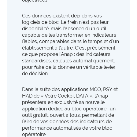
des organisations performantes.
PARCOURS ET PRISES EN CHARGE SANITAIRES
Ces données existent déjà dans vos
expertise_biologie_medicale
Biologie médicale
offre_plateformedata300
logiciels de bloc. Le frein n’est pas leur
Plateforme d’outils
disponibilité, mais l’absence d’un outil
expertise_blocs_operatoires
Blocs Opératoires
Des tableaux de bord dynamiques et interactifs pour
capable de les transformer en indicateurs
identifier et activer vos leviers de performance.
fiables, comparables dans le temps et d’un
expertise_coop_territoriales_ght
Cooperation Territoriale et GHT
établissement à l’autre. C’est précisément
expertise_usagers_aidants_exp_patient
ce que propose l’Anap : des indicateurs
Expérience Patient
observatoire_ia
Observatoire IA
standardisés, calculés automatiquement,
expertise_gouv_et_strat_etablissement
Gouvernance et Stratégie d’établissement
pour faire de la donnée un véritable levier
L'observatoire des usages de l'IA en santé de l'Anap
de décision.
recense des solutions IA innovantes et concrètes
expertise_had
HAD
pour les structures sanitaires et médico-sociales.
expertise_soins_proximite
Dans la suite des applications MCO, PSY et
Hôpitaux de Proximité
HAD de « Votre Cockpit DATA », l’Anap
expertise_coop_territoriales_ght
expertise_plateaux_medi_tech
Plateforme SPASER
présentera en exclusivité sa nouvelle
Imagerie
application dédiée au bloc opératoire : un
La plateforme recense les SPASER déposés par les
expertise_orga_sejour_hospitalier
Organisation du parcours hospitalier
outil gratuit, ouvert à tous, permettant de
établissements pour développer une politique
faire de vos données des indicateurs de
d'achats durables, pérenne et à impact.
expertise_parcours_chirurgicaux
Parcours Chirurgicaux
performance automatisés de votre bloc
opératoire.