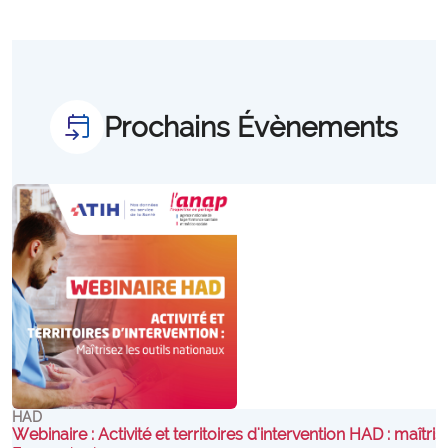
Prochains Évènements
offre_evenements300
HAD
Webinaire : Activité et territoires d'intervention HAD : maîtri