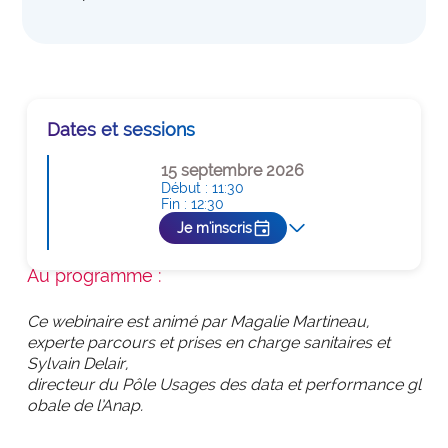
expertise_parcours_medicaux
Parcours de médecine
expertise_perinatalite
Périnatalité
expertise_pharmacie_steril
Pharmacie Stérilisation
expertise_psychiatrie_sante_mentale
Psychiatrie Santé Mentale
Dates et sessions
expertise_smr
SMR
15 septembre 2026
Début : 11:30
expertise_soins_critiques
Soins critiques
Fin : 12:30
event
arrow_forward_ios
Je m'inscris
expertise_urgences
Urgences
Je m'inscris
Au programme :
Ce webinaire est animé par Magalie Martineau,
experte parcours et prises en charge sanitaires et
Sylvain Delair,
directeur du Pôle Usages des data et performance gl
obale de l’
A
nap
.