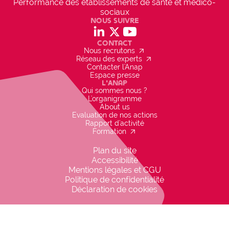
Performance des établissements de santé et médico-
Des financements (internes et
sociaux
externes)
Nous suivre
hexagon_r0
social_linkedin
social_x
social_youtube
gon_r1
Contact
a considérer
arrow_outward
Nous recrutons
arrow_outward
Réseau des experts
Contacter l'Anap
Coûts répartis sur les HAD participantes
Espace presse
L'Anap
Qui sommes nous ?
Projet inscrit dans la politique de
L'organigramme
About us
l'établissement
Evaluation de nos actions
cancel
NON
Rapport d'activité
arrow_outward
Formation
Direction, Professionnels, Administration, 
Plan du site
Tutelles
Accessibilité
Mentions légales et CGU
Politique de confidentialité
Déclaration de cookies