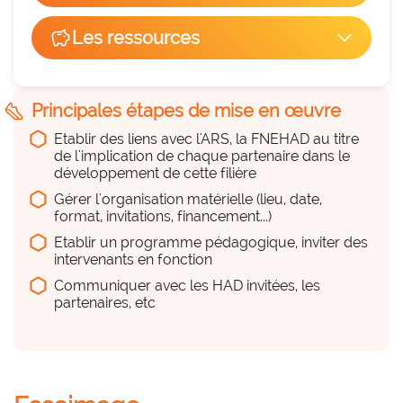
Facilité de mise en œuvre
savings
Les ressources
arrow_forward_ios
hexagon_r0
Du temps
7
hexagon_r0
steps
Principales étapes de mise en œuvre
a considérer
Etablir des liens avec l'ARS, la FNEHAD au titre
Remplace une pratique existante
de l'implication de chaque partenaire dans le
cancel
NON
développement de cette filière
Temps médical pour établir le programme et 
Gérer l'organisation matérielle (lieu, date,
animer la journée
format, invitations, financement...)
Etablir un programme pédagogique, inviter des
Du personnel (équipe, projet,
intervenants en fonction
déploiement...)
Communiquer avec les HAD invitées, les
hexagon_r0
partenaires, etc
Peu
Prévoir une petite équipe de suivi 
opérationnel