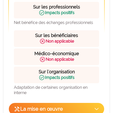
expertise_parcours_medicaux
Parcours de médecine
Sur les professionnels
expertise_perinatalite
Périnatalité
check_circle
Impacts positifs
expertise_pharmacie_steril
Pharmacie Stérilisation
Net bénéfice des échanges professionnels
expertise_psychiatrie_sante_mentale
Psychiatrie Santé Mentale
Sur les bénéficiaires
expertise_smr
cancel
SMR
Non applicable
expertise_soins_critiques
Soins critiques
Médico-économique
cancel
expertise_urgences
Non applicable
Urgences
Sur l'organisation
check_circle
Impacts positifs
Adaptation de certaines organisation en 
interne
handyman
La mise en œuvre
arrow_forward_ios