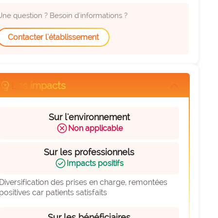
Une question ? Besoin d'informations ?
Contacter l'établissement
orkspace_premium
Les impacts
arrow_forward_ios
Sur l'environnement
cancel
Non applicable
Sur les professionnels
check_circle
Impacts positifs
Diversification des prises en charge, remontées 
positives car patients satisfaits
Sur les bénéficiaires