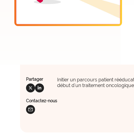
offre_plateformedata300
Partager
Initier un parcours patient rééduca
début d'un traitement oncologiqu
social_x
social_linkedin
Contactez-nous
observatoire_ia
mail