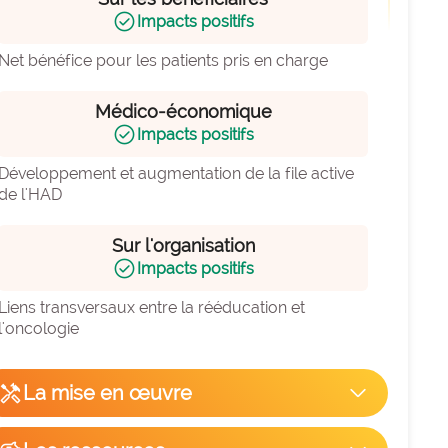
check_circle
Impacts positifs
Net bénéfice pour les patients pris en charge
Médico-économique
check_circle
Impacts positifs
Développement et augmentation de la file active 
de l'HAD
Sur l'organisation
check_circle
Impacts positifs
Liens transversaux entre la rééducation et 
l'oncologie
handyman
La mise en œuvre
arrow_forward_ios