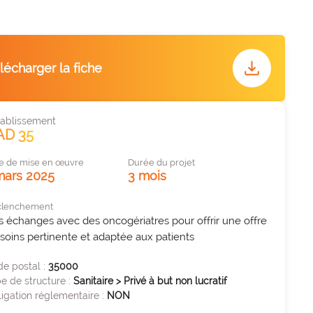
que
enne et à
download
lécharger la fiche
tablissement
AD 35
e de mise en œuvre
Durée du projet
mars 2025
3 mois
clenchement
 échanges avec des oncogériatres pour offrir une offre 
soins pertinente et adaptée aux patients
e postal :
35000
e de structure :
Sanitaire > Privé à but non lucratif
igation réglementaire :
NON