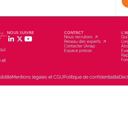
Nous suivre
Contact
L'
arrow_outward
social_linkedin
social_x
social_youtube
Nous recrutons
Qui
arrow_outward
Réseau des experts
L'o
Contacter l'Anap
Abo
pui
Espace presse
Eva
Rap
For
 et
bilité
Mentions légales et CGU
Politique de confidentialité
Décl