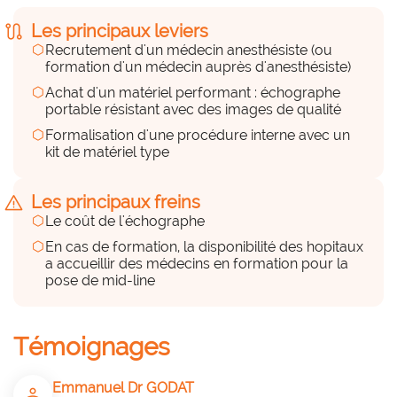
a considérer
route
Les principaux leviers
hexagon
Recrutement d'un médecin anesthésiste (ou
formation d'un médecin auprès d'anesthésiste)
un médecin ayant un attrait et formé pour la 
réalisation d'un acte médical de pointe
hexagon
Achat d'un matériel performant : échographe
portable résistant avec des images de qualité
hexagon
Des compétences externes
Formalisation d'une procédure interne avec un
kit de matériel type
(prestations externes)
hexagon_r0
warning
Les principaux freins
Peu
hexagon
Le coût de l'échographe
hexagon
En cas de formation, la disponibilité des hopitaux
a accueillir des médecins en formation pour la
Des équipements, du matériel
pose de mid-line
hexagon_r0
a considérer
Témoignages
Echographe et kit de pose de mid-line
Emmanuel Dr GODAT
person