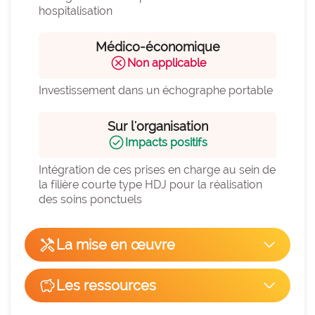
hospitalisation
Médico-économique
cancel
Non applicable
Investissement dans un échographe portable
Sur l'organisation
check_circle
Impacts positifs
Intégration de ces prises en charge au sein de 
la filière courte type HDJ pour la réalisation 
des soins ponctuels
handyman
La mise en œuvre
arrow_forward_ios
Facilité de mise en œuvre
savings
Les ressources
arrow_forward_ios
hexagon_r0