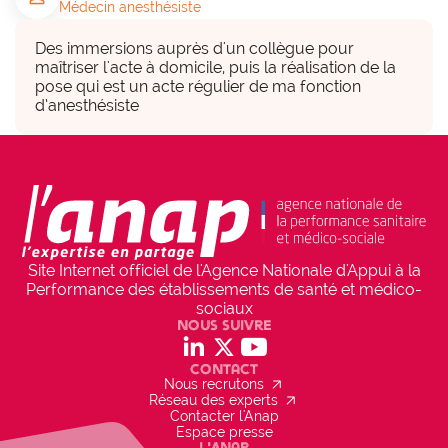
Médecin anesthésiste
Des financements (internes et
externes)
Des immersions auprès d'un collègue pour 
hexagon_r0
maîtriser l'acte à domicile, puis la réalisation de la 
pose qui est un acte régulier de ma fonction 
d’anesthésiste
a considérer
Echographe
Parties prenantes associées
group
Site Internet officiel de l'Agence Nationale d'Appui à la
• Professionnels, Bénéficiaires
Performance des établissements de santé et médico-
sociaux
Nous suivre
Projet inscrit dans la politique de
social_linkedin
social_x
social_youtube
l'établissement
check_circle
Contact
OUI
arrow_outward
Nous recrutons
arrow_outward
Réseau des experts
Développer des prises en charge innovantes
Contacter l'Anap
Espace presse
L'Anap