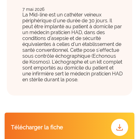
international
International et Prospective
expertise_gouvernance_du_SI
Gouvernance du SI
7 mai 2026
Les clés pour anticiper les transformations de
La Mid-line est un cathéter veineux
expertise_panorama_solutionsSI
Panorama des solutions SI
périphérique d'une durée de 30 jours. Il
demain.
peut être implanté au patient à domicile par
expertise_projets_innovants
Projets innovants
un médecin praticien HAD, dans des
conditions d’asepsie et de sécurité
expertise_parcours_extra_hospitaliers
Télémédecine
équivalentes à celles d’un établissement de
santé conventionnel. Cette pose s'effectue
expertise_data_et_ia
Usage de l’IA
sous contrôle échographique (Echonous
offre_plateformedata300
Votre cockpit data
de Kosmos). L'échographe et un kit complet
PARCOURS ET ACCOMPAGNEMENT MÉDICO-SOCIAL
sont emportés au domicile du patient et
Votre Cockpit Data est le premier outil qui permet
une infirmière sert le médecin praticien HAD
expertise_coordination_parcours
d'accéder en un clin d'œil à 100 indicateurs de
Coordination et innovation dans les Parcours
en stérile durant la pose.
pilotage stratégique alimentés automatiquement par
expertise_service_domicile
Domicile et habitat intermédiaire
les données structurées et actualisées de votre
établissement.
expertise_performance_esms
Performance des ESMS
expertise_medico_social
Qualité d'accompagnement
offre_autodiagnostics300
Autodiagnostics
download
expertise_transfo_offre_medico_social
Transformation de l’offre
Télécharger la fiche
Des outils pour vous aider à évaluer la maturité de
vos projets et vous fournir des repères par rapport à