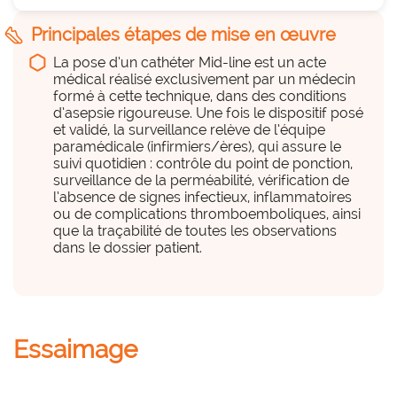
Du temps
10
hexagon_r0
steps
Principales étapes de mise en œuvre
Peu
La pose d’un cathéter Mid-line est un acte
Remplace une pratique existante
médical réalisé exclusivement par un médecin
cancel
NON
formé à cette technique, dans des conditions
Constitution de la procédure et recherche du 
d’asepsie rigoureuse. Une fois le dispositif posé
Il complète l'offre de soin actuelle
matériel
et validé, la surveillance relève de l’équipe
paramédicale (infirmiers/ères), qui assure le
suivi quotidien : contrôle du point de ponction,
Du personnel (équipe, projet,
surveillance de la perméabilité, vérification de
déploiement...)
l’absence de signes infectieux, inflammatoires
hexagon_r0
ou de complications thromboemboliques, ainsi
que la traçabilité de toutes les observations
dans le dossier patient.
a considérer
Un médecin et une infirmiere sur 1 heure de 
soin
Essaimage
Des compétences en interne
hexagon_r0