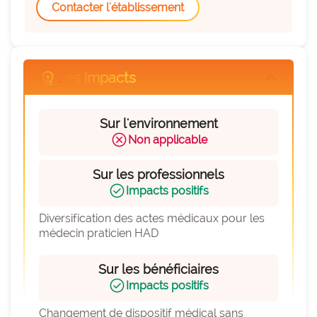
expertise_parcours_medicaux
Parcours de médecine
Contacter l'établissement
expertise_perinatalite
Périnatalité
expertise_pharmacie_steril
Pharmacie Stérilisation
workspace_premium
Les impacts
arrow_forward_ios
expertise_psychiatrie_sante_mentale
Psychiatrie Santé Mentale
expertise_smr
SMR
Sur l'environnement
cancel
expertise_soins_critiques
Non applicable
Soins critiques
expertise_urgences
Urgences
Sur les professionnels
check_circle
Impacts positifs
Diversification des actes médicaux pour les 
médecin praticien HAD
Sur les bénéficiaires
check_circle
Impacts positifs
Changement de dispositif médical sans 