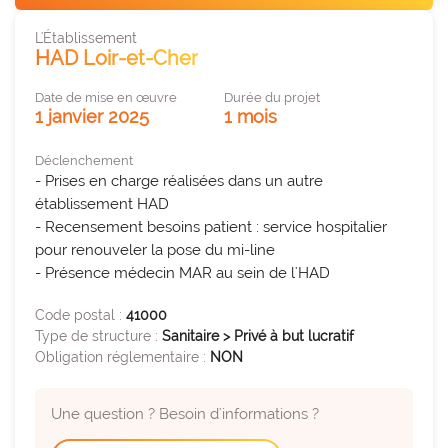
des organisations performantes.
PARCOURS ET PRISES EN CHARGE SANITAIRES
L'Établissement
HAD Loir-et-Cher
expertise_biologie_medicale
Biologie médicale
offre_plateformedata300
Plateforme d’outils
expertise_blocs_operatoires
Date de mise en œuvre
Durée du projet
Blocs Opératoires
Des tableaux de bord dynamiques et interactifs pour
1 janvier 2025
1 mois
identifier et activer vos leviers de performance.
expertise_coop_territoriales_ght
Cooperation Territoriale et GHT
Déclenchement
expertise_usagers_aidants_exp_patient
Expérience Patient
- Prises en charge réalisées dans un autre 
observatoire_ia
Observatoire IA
établissement HAD

expertise_gouv_et_strat_etablissement
Gouvernance et Stratégie d’établissement
L'observatoire des usages de l'IA en santé de l'Anap
- Recensement besoins patient : service hospitalier 
recense des solutions IA innovantes et concrètes
pour renouveler la pose du mi-line

expertise_had
HAD
pour les structures sanitaires et médico-sociales.
- Présence médecin MAR au sein de l'HAD
expertise_soins_proximite
Hôpitaux de Proximité
Code postal :
41000
expertise_coop_territoriales_ght
expertise_plateaux_medi_tech
Plateforme SPASER
Imagerie
Type de structure :
Sanitaire > Privé à but lucratif
Obligation réglementaire :
NON
La plateforme recense les SPASER déposés par les
expertise_orga_sejour_hospitalier
Organisation du parcours hospitalier
établissements pour développer une politique
d'achats durables, pérenne et à impact.
expertise_parcours_chirurgicaux
Parcours Chirurgicaux
Une question ? Besoin d'informations ?