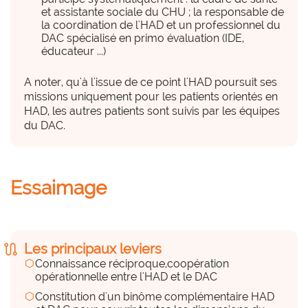
Des compétences en interne
et assistante sociale du CHU ; la responsable de
hexagon_r0
la coordination de l'HAD et un professionnel du
DAC spécialisé en primo évaluation (IDE,
Beaucoup
éducateur ...)
A noter, qu'à l'issue de ce point l'HAD poursuit ses
Coordination ; évaluation
missions uniquement pour les patients orientés en
HAD, les autres patients sont suivis par les équipes
Des compétences externes
du DAC.
(prestations externes)
hexagon_r0
Beaucoup
Essaimage
DAC (professionnel spécialisé primo 
évaluation), Equipes CHU (notamment cadre 
de santé, assistante sociale)
route
Les principaux leviers
hexagon
Connaissance réciproque,coopération
opérationnelle entre l'HAD et le DAC
Des équipements, du matériel
hexagon_r0
hexagon
Constitution d'un binôme complémentaire HAD