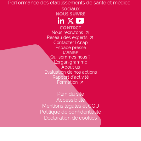
Projet inscrit dans la politique de
Performance des établissements de santé et médico-
l'établissement
sociaux
check_circle
Nous suivre
OUI
social_linkedin
social_x
social_youtube
gon_r1
Contact
arrow_outward
Nous recrutons
arrow_outward
Réseau des experts
Contacter l'Anap
Espace presse
L'Anap
Qui sommes nous ?
L'organigramme
About us
Evaluation de nos actions
Rapport d'activité
arrow_outward
Formation
Plan du site
Accessibilité
Mentions légales et CGU
Politique de confidentialité
Déclaration de cookies