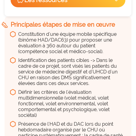
savings
Les ressources
arrow_forward_ios
hexagon_r0
Du temps
7
hexagon_r0
steps
Principales étapes de mise en œuvre
Beaucoup
Constitution d'une équipe mobile spécifique
Remplace une pratique existante
(binôme HAD/DAC63) pour proposer une
cancel
NON
évaluation à 360 autour du patient
Détachement de personnel 3 fois par 
(compétence social et médico-social).
Il s'intègre en complémentarité de l'existant
semaine (environ 4h par semaine)
Identification des patients cibles -> Dans le
cadre de ce projet, sont visés les patients du
service de médecine digestif et d'UHCD d'un
Du personnel (équipe, projet,
CHU en raison des DMS significativement
déploiement...)
élevées dans ces deux services.
hexagon_r0
Définir les critères de l'évaluation
multidimensionnelle (volet médical, volet
Beaucoup
fonctionnel, volet environnemental, volet
comportemental et psychologique, volet
Cheffe de pôle domicile, responsable de la 
sociétal)
coordination HAD, Directrice HAD
Présence de l'HAD et du DAC lors du point
hebdomadaire organisé par le CHU où
participe systématiquement : la cadre de santé