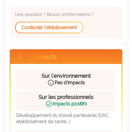
expertise_parcours_medicaux
Parcours de médecine
expertise_perinatalite
Périnatalité
Une question ? Besoin d'informations ?
expertise_pharmacie_steril
Pharmacie Stérilisation
Contacter l'établissement
expertise_psychiatrie_sante_mentale
Psychiatrie Santé Mentale
expertise_smr
SMR
workspace_premium
Les impacts
arrow_forward_ios
expertise_soins_critiques
Soins critiques
expertise_urgences
Urgences
Sur l'environnement
info
Pas d'impacts
Sur les professionnels
check_circle
Impacts positifs
Développement du travail partenarial (DAC , 
établissement de santé...)