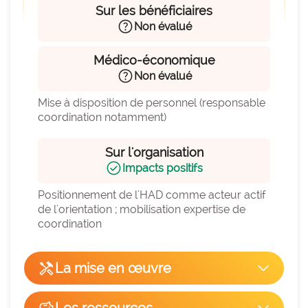
Sur les bénéficiaires
help
Non évalué
Médico-économique
help
Non évalué
Mise à disposition de personnel (responsable 
coordination notamment)
Sur l'organisation
check_circle
Impacts positifs
Positionnement de l'HAD comme acteur actif 
de l'orientation ; mobilisation expertise de 
coordination
handyman
La mise en œuvre
arrow_forward_ios
Facilité de mise en œuvre