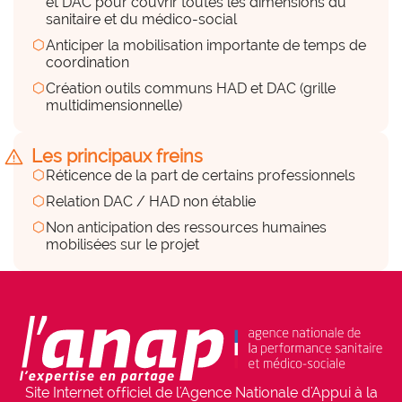
et DAC pour couvrir toutes les dimensions du
sanitaire et du médico-social
Peu
hexagon
Anticiper la mobilisation importante de temps de
coordination
Des financements (internes et
hexagon
Création outils communs HAD et DAC (grille
externes)
multidimensionnelle)
hexagon_r0
warning
Les principaux freins
a considérer
hexagon
Réticence de la part de certains professionnels
hexagon
Relation DAC / HAD non établie
Mise à disposition de moyens humains ne 
faisant pas l'objet d'un financement 
hexagon
Non anticipation des ressources humaines
spécifique
mobilisées sur le projet
Parties prenantes associées
group
• Direction, Professionnels, Professionnels 
internes et externes à l'HAD
Site Internet officiel de l'Agence Nationale d'Appui à la