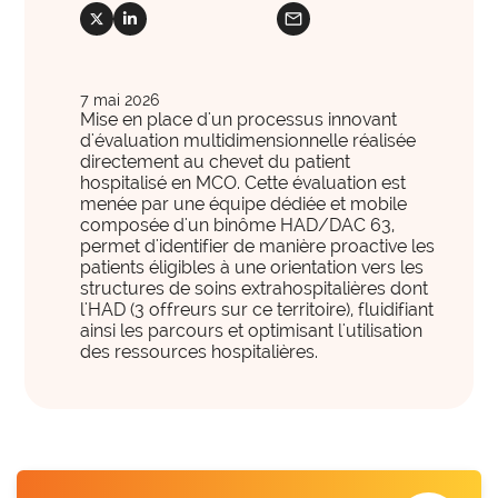
international
mail
International et Prospective
social_x
social_linkedin
expertise_gouvernance_du_SI
Gouvernance du SI
Les clés pour anticiper les transformations de
expertise_panorama_solutionsSI
Panorama des solutions SI
demain.
7 mai 2026
expertise_projets_innovants
Projets innovants
Mise en place d'un processus innovant
d'évaluation multidimensionnelle réalisée
expertise_parcours_extra_hospitaliers
Télémédecine
directement au chevet du patient
hospitalisé en MCO. Cette évaluation est
expertise_data_et_ia
Usage de l’IA
menée par une équipe dédiée et mobile
offre_plateformedata300
Votre cockpit data
composée d'un binôme HAD/DAC 63,
PARCOURS ET ACCOMPAGNEMENT MÉDICO-SOCIAL
permet d'identifier de manière proactive les
Votre Cockpit Data est le premier outil qui permet
patients éligibles à une orientation vers les
expertise_coordination_parcours
d'accéder en un clin d'œil à 100 indicateurs de
Coordination et innovation dans les Parcours
structures de soins extrahospitalières dont
pilotage stratégique alimentés automatiquement par
l'HAD (3 offreurs sur ce territoire), fluidifiant
expertise_service_domicile
Domicile et habitat intermédiaire
les données structurées et actualisées de votre
ainsi les parcours et optimisant l'utilisation
établissement.
des ressources hospitalières.
expertise_performance_esms
Performance des ESMS
expertise_medico_social
Qualité d'accompagnement
offre_autodiagnostics300
Autodiagnostics
expertise_transfo_offre_medico_social
Transformation de l’offre
Des outils pour vous aider à évaluer la maturité de
vos projets et vous fournir des repères par rapport à