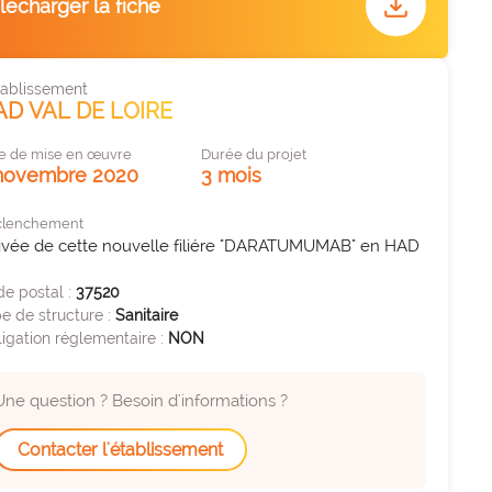
download
lécharger la fiche
que
enne et à
tablissement
AD VAL DE LOIRE
e de mise en œuvre
Durée du projet
novembre 2020
3 mois
clenchement
rivée de cette nouvelle filiére "DARATUMUMAB" en HAD
e postal :
37520
e de structure :
Sanitaire
igation réglementaire :
NON
Une question ? Besoin d'informations ?
Contacter l'établissement