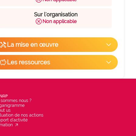
Sur l'organisation
cancel
Non applicable
handyman
La mise en œuvre
arrow_forward_ios
hexagon_r0
savings
Les ressources
arrow_forward_ios
Facilité de mise en œuvre
10
hexagon_r0
Du temps
Beaucoup
Remplace une pratique existante
Anap
cancel
NON
 sommes nous ?
rganigramme
ut us
hexagon_r0
Du personnel (équipe, projet,
luation de nos actions
déploiement...)
port d'activité
a considérer
arrow_outward
mation