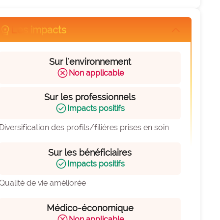
orkspace_premium
Les impacts
arrow_forward_ios
Sur l'environnement
cancel
Non applicable
Sur les professionnels
check_circle
Impacts positifs
Diversification des profils/filiéres prises en soin
Sur les bénéficiaires
check_circle
Impacts positifs
Qualité de vie améliorée
Médico-économique
cancel
Non applicable