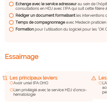
Echange avec le service adresseur
au sein de l'hôpi
consultations en HDJ avec l'IPA qui suit cette filiére 
Rédiger un document formalisant
les interventions 
Temps de compagnonnage
avec Medecin praticie
Formation
pour l'utilisation du logiciel pour les "OK
Essaimage
route
warning
Les principaux leviers
Les
hexagon
hexagon
Avoir un(e) IPA OHO
L'
ac
hexagon
Lien privilégié avec le service HDJ d'onco-
pe
hématologie