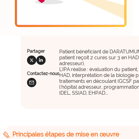
offre_plateformedata300
Partager
Patient bénéficiant de DARATUMU
patient reçoit 2 cures sur 3 en HAD,
social_x
social_linkedin
adresseur).
L'IPA réalise : évaluation du patien
Contactez-nous
HAD, interprétation de la biologie p
traitements en découlant (GCSF par
mail
l'hôpital adresseur, programmation
IDEL, SSIAD, EHPAD...
observatoire_ia
steps
Principales étapes de mise en œuvre