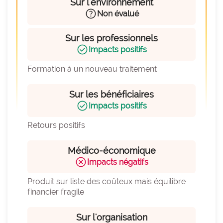
expertise_parcours_medicaux
Sur l'environnement
Parcours de médecine
help
Non évalué
expertise_perinatalite
Périnatalité
Sur les professionnels
expertise_pharmacie_steril
Pharmacie Stérilisation
check_circle
Impacts positifs
expertise_psychiatrie_sante_mentale
Psychiatrie Santé Mentale
Formation à un nouveau traitement
expertise_smr
SMR
Sur les bénéficiaires
expertise_soins_critiques
Soins critiques
check_circle
Impacts positifs
expertise_urgences
Urgences
Retours positifs
Médico-économique
cancel
Impacts négatifs
Produit sur liste des coûteux mais équilibre 
financier fragile
Sur l'organisation