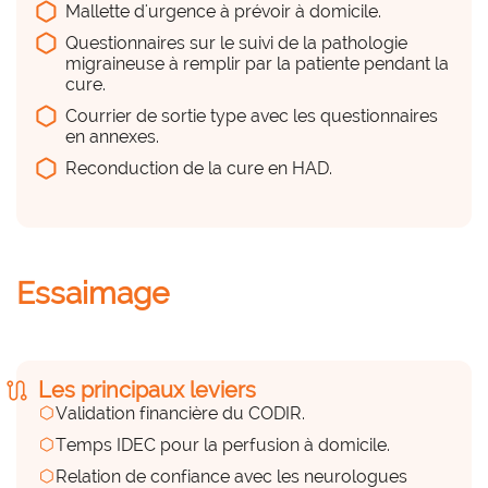
hexagon_r0
Mallette d'urgence à prévoir à domicile.
Questionnaires sur le suivi de la pathologie
a considérer
migraineuse à remplir par la patiente pendant la
cure.
1 IDEC référent +/- 1 médecin référent
Courrier de sortie type avec les questionnaires
en annexes.
Des compétences en interne
Reconduction de la cure en HAD.
hexagon_r0
Peu
Essaimage
Formation par le laboratoire possible
Des compétences externes
(prestations externes)
route
Les principaux leviers
hexagon_r0
hexagon
Validation financière du CODIR.
hexagon
Temps IDEC pour la perfusion à domicile.
a considérer
hexagon
Relation de confiance avec les neurologues