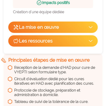
check_circle
Impacts positifs
Création d'une équipe dédiée
handyman
La mise en œuvre
arrow_forward_ios
Facilité de mise en œuvre
savings
Les ressources
arrow_forward_ios
hexagon_r0
Du temps
7
hexagon_r0
steps
Principales étapes de mise en œuvre
a considérer
Réception de la demande d'HAD pour cure de
Remplace une pratique existante
VYEPTI selon formulaire type.
cancel
NON
Circuit d'évaluation dédié pour les cures
Programmation des cures et centralisation 
itératives en HAD avec planification des cures.
des demandes
Protocole de stockage, préparation et
administration à domicile.
Du personnel (équipe, projet,
Tableau de suivi de la tolérance de la cure.
déploiement...)