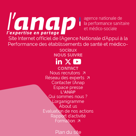
Parties prenantes associées
group
• Direction, Professionnels, Bénéficiaires
Site Internet officiel de l'Agence Nationale d'Appui à la
Projet inscrit dans la politique de
Performance des établissements de santé et médico-
l'établissement
sociaux
cancel
NON
Nous suivre
social_linkedin
social_x
social_youtube
Contact
arrow_outward
Nous recrutons
arrow_outward
Réseau des experts
Contacter l'Anap
Espace presse
L'Anap
Qui sommes nous ?
L'organigramme
About us
Evaluation de nos actions
Rapport d'activité
arrow_outward
Formation
Plan du site