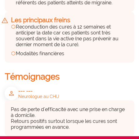
référents des patients atteints de migraine.
HDJ de neurologie réalisant des premières 
cures de VYEPTI
warning
Les principaux freins
hexagon
Reconduction des cures à 12 semaines et
Des équipements, du matériel
anticiper la date car ces patients sont très
hexagon_r0
souvent dans la vie active (ne pas prévenir au
dernier moment de la cure).
Peu
hexagon
Modalités financières
Pompe de perfusion, filtre 0.2micro
Témoignages
Des financements (internes et
externes)
--- ---
person
hexagon_r0
Neurologue au CHU
Beaucoup
Pas de perte d'efficacité avec une prise en charge 
à domicile.

Retours positifs surtout lorsque les cures sont 
Produit sur liste des coûteux mais équilibre 
programmées en avance.
financier fragile