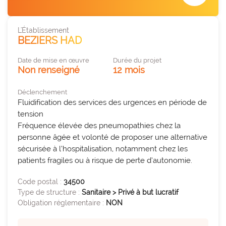
des organisations performantes.
PARCOURS ET PRISES EN CHARGE SANITAIRES
expertise_biologie_medicale
L'Établissement
Biologie médicale
offre_plateformedata300
Plateforme d’outils
BEZIERS HAD
expertise_blocs_operatoires
Blocs Opératoires
Des tableaux de bord dynamiques et interactifs pour
Date de mise en œuvre
Durée du projet
identifier et activer vos leviers de performance.
expertise_coop_territoriales_ght
Non renseigné
12 mois
Cooperation Territoriale et GHT
expertise_usagers_aidants_exp_patient
Expérience Patient
Déclenchement
observatoire_ia
Observatoire IA
Fluidification des services des urgences en période de 
expertise_gouv_et_strat_etablissement
Gouvernance et Stratégie d’établissement
L'observatoire des usages de l'IA en santé de l'Anap
tension 

recense des solutions IA innovantes et concrètes
Fréquence élevée des pneumopathies chez la 
expertise_had
HAD
pour les structures sanitaires et médico-sociales.
personne âgée et volonté de proposer une alternative 
expertise_soins_proximite
sécurisée à l’hospitalisation, notamment chez les 
Hôpitaux de Proximité
patients fragiles ou à risque de perte d’autonomie.
expertise_coop_territoriales_ght
expertise_plateaux_medi_tech
Plateforme SPASER
Imagerie
La plateforme recense les SPASER déposés par les
Code postal :
34500
expertise_orga_sejour_hospitalier
Organisation du parcours hospitalier
Type de structure :
établissements pour développer une politique
Sanitaire > Privé à but lucratif
Obligation réglementaire :
NON
d'achats durables, pérenne et à impact.
expertise_parcours_chirurgicaux
Parcours Chirurgicaux