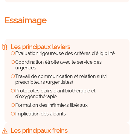
Des compétences externes
Essaimage
(prestations externes)
hexagon_r0
Peu
route
Les principaux leviers
hexagon
Évaluation rigoureuse des critères d’éligibilité
Des équipements, du matériel
hexagon
Coordination étroite avec le service des
hexagon_r0
urgences
hexagon
Travail de communication et relation suivi
a considérer
prescripteurs (urgentistes)
hexagon
Protocoles clairs d’antibiothérapie et
Convention prestataires, organisation caisses 
d’oxygénothérapie
entrées urgence
hexagon
Formation des infirmiers libéraux
hexagon
Implication des aidants
Des financements (internes et
externes)
warning
Les principaux freins
hexagon_r0