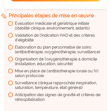
Du temps
5
hexagon_r0
steps
Principales étapes de mise en œuvre
Beaucoup
Évaluation médicale et gériatrique initiale
Remplace une pratique existante
(stabilité clinique, environnement, aidants)
cancel
NON
Validation de l’indication HAD et des critères
Du personnel (équipe, projet,
d’éligibilité
déploiement...)
Élaboration du plan personnalisé de soins
hexagon_r0
(antibiothérapie, oxygénothérapie, surveillance)
Organisation de l’oxygénothérapie à domicile
Beaucoup
(installation, éducation, sécurité)
Mise en place de l’antibiothérapie (orale ou IV)
selon protocole
Des compétences en interne
hexagon_r0
Surveillance clinique rapprochée (respiration,
saturation, température, état général)
Beaucoup
Anticipation des signes de gravité et critères de
réhospitalisation
Travail sur la réactivité, organisation de 
l'astreinte ,relation avec les prescripteurs