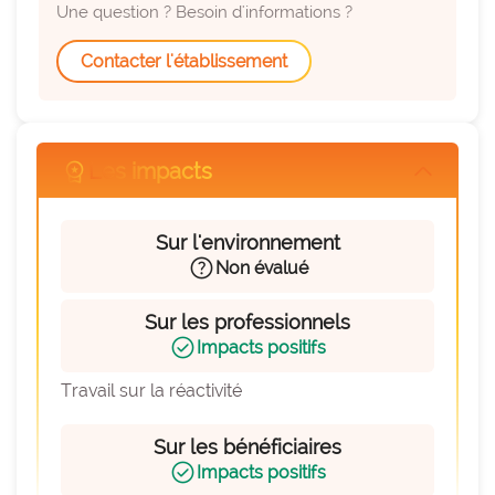
expertise_parcours_medicaux
Parcours de médecine
Une question ? Besoin d'informations ?
expertise_perinatalite
Périnatalité
Contacter l'établissement
expertise_pharmacie_steril
Pharmacie Stérilisation
expertise_psychiatrie_sante_mentale
Psychiatrie Santé Mentale
workspace_premium
Les impacts
arrow_forward_ios
expertise_smr
SMR
expertise_soins_critiques
Soins critiques
Sur l'environnement
expertise_urgences
help
Urgences
Non évalué
Sur les professionnels
check_circle
Impacts positifs
Travail sur la réactivité
Sur les bénéficiaires
check_circle
Impacts positifs