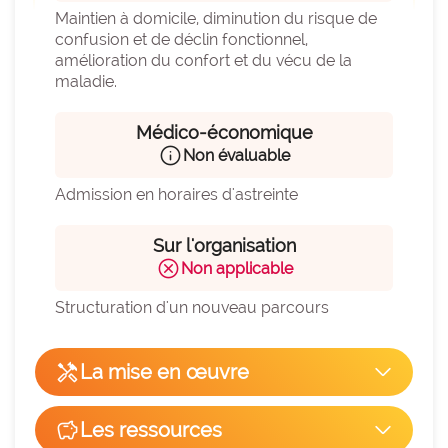
Maintien à domicile, diminution du risque de 
confusion et de déclin fonctionnel, 
amélioration du confort et du vécu de la 
maladie.
Médico-économique
info
Non évaluable
Admission en horaires d'astreinte
Sur l'organisation
cancel
Non applicable
Structuration d'un nouveau parcours
handyman
La mise en œuvre
arrow_forward_ios
Facilité de mise en œuvre
savings
Les ressources
arrow_forward_ios
hexagon_r0