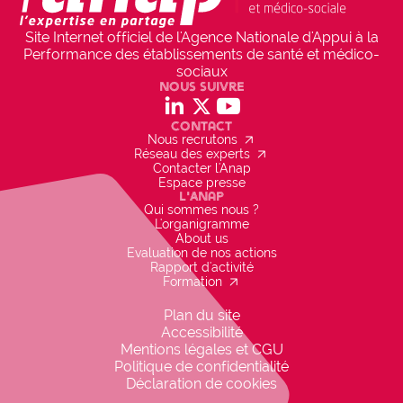
Site Internet officiel de l'Agence Nationale d'Appui à la
Performance des établissements de santé et médico-
sociaux
Nous suivre
social_linkedin
social_x
social_youtube
Contact
arrow_outward
Nous recrutons
arrow_outward
Réseau des experts
Contacter l'Anap
Espace presse
L'Anap
Qui sommes nous ?
L'organigramme
About us
Evaluation de nos actions
Rapport d'activité
arrow_outward
Formation
Plan du site
Accessibilité
Mentions légales et CGU
Politique de confidentialité
Déclaration de cookies