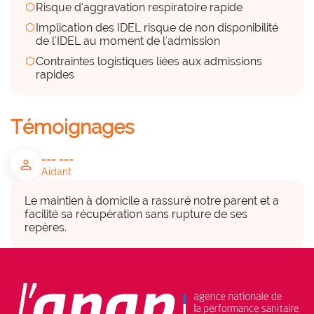
hexagon
Risque d’aggravation respiratoire rapide
Peu
hexagon
Implication des IDEL risque de non disponibilité
de l'IDEL au moment de l'admission
hexagon
Contraintes logistiques liées aux admissions
Parties prenantes associées
rapides
group
• Direction, Professionnels, Bénéficiaires
Témoignages
Projet inscrit dans la politique de
--- ---
l'établissement
person
check_circle
Aidant
OUI
Le maintien à domicile a rassuré notre parent et a 
facilité sa récupération sans rupture de ses 
repères.