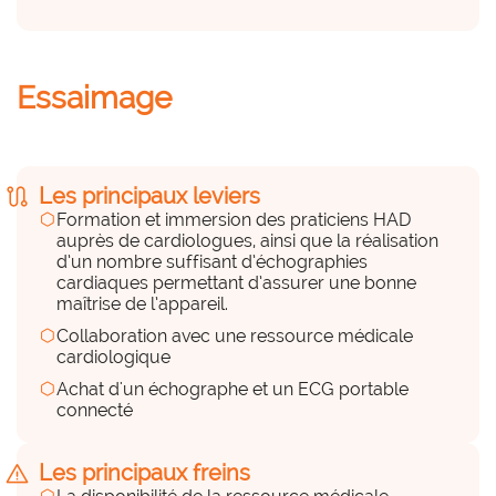
un binome praticien HAD et infirmier pour les 
echographies et bilan cardiologique
Essaimage
Des compétences en interne
hexagon_r0
Beaucoup
route
Les principaux leviers
hexagon
Formation et immersion des praticiens HAD
un médecin formé à l'échographie. A venir : 
auprès de cardiologues, ainsi que la réalisation
IDE formé à l'échographie
d’un nombre suffisant d’échographies
cardiaques permettant d’assurer une bonne
maîtrise de l’appareil.
Des compétences externes
(prestations externes)
hexagon
Collaboration avec une ressource médicale
hexagon_r0
cardiologique
hexagon
Achat d'un échographe et un ECG portable
Peu
connecté
warning
Les principaux freins
Des équipements, du matériel