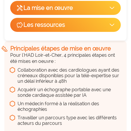
handyman
La mise en œuvre
arrow_forward_ios
Facilité de mise en œuvre
savings
Les ressources
arrow_forward_ios
hexagon_r0
Du temps
5
hexagon_r0
steps
Principales étapes de mise en œuvre
Pour l'HAD Loir-et-Cher, 4 principales étapes ont
Beaucoup
Remplace une pratique existante
été mises en oeuvre :
cancel
NON
Collaboration avec des cardiologues ayant des
Travail et formalisation des parcours avec 
créneaux disponibles pour la télé-expertise sur
Il complète l'offre de soin actuelle
tous les acteurs
un délai inférieur à 48h
Acquérir un échographe portable avec une
Du personnel (équipe, projet,
sonde cardiaque assistée par IA
déploiement...)
Un médecin formé à la réalisation des
hexagon_r0
échographies
Travailler un parcours type avec les différents
a considérer
acteurs du parcours