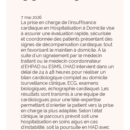
international
International et Prospective
expertise_gouvernance_du_SI
Gouvernance du SI
Les clés pour anticiper les transformations de
expertise_panorama_solutionsSI
Panorama des solutions SI
7 mai 2026
demain.
La prise en charge de l’insuffisance
expertise_projets_innovants
cardiaque en Hospitalisation à Domicile vise
Projets innovants
à assurer une évaluation rapide, sécurisée
et coordonnée des patients présentant des
expertise_parcours_extra_hospitaliers
Télémédecine
signes de décompensation cardiaque, tout
en favorisant le maintien à domicile. À la
expertise_data_et_ia
Usage de l’IA
suite d'un signalement par le médecin
offre_plateformedata300
Votre cockpit data
traitant ou le médecin coordonnateur
PARCOURS ET ACCOMPAGNEMENT MÉDICO-SOCIAL
Votre Cockpit Data est le premier outil qui permet
d'EHPAD ou ESMS, l'HAD intervient dans un
expertise_coordination_parcours
délai de 24 à 48 heures pour réaliser un
d'accéder en un clin d'œil à 100 indicateurs de
Coordination et innovation dans les Parcours
bilan cardiologique complet au domicile
pilotage stratégique alimentés automatiquement par
expertise_service_domicile
(surveillance clinique, ECG, examens
Domicile et habitat intermédiaire
les données structurées et actualisées de votre
biologiques, échographie cardiaque). Les
établissement.
résultats sont transmis à une équipe de
expertise_performance_esms
Performance des ESMS
cardiologues pour une télé-expertise
permettant d'orienter le patient vers la prise
expertise_medico_social
Qualité d'accompagnement
offre_autodiagnostics300
en charge la plus adaptée. Selon l'état
Autodiagnostics
clinique, le parcours prévoit soit une
expertise_transfo_offre_medico_social
Transformation de l’offre
Des outils pour vous aider à évaluer la maturité de
hospitalisation en soins aigus en cas
vos projets et vous fournir des repères par rapport à
d'instabilité, soit la poursuite en HAD avec