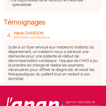
hexagon
La disponibilité de la ressource médicale
hexagon_r0
spécialisée
a considérer
Témoignages
Echographe et ECG connecté
Marie CHARDON
person
Des financements (internes et
Infirmière coordinatrice
externes)
hexagon_r0
Suite à un flyer envoyé aux médecins traitants du 
département, un médecin nous a adressé une 
demande pour une patiente en début de 
a considérer
décompensation cardiaque : l'équipe de l'HAD a pu  
la prendre en charge et réalisé les examens 
Le cout des appareils
nécessaires pour affiner le diagnostic et revoir les 
thérapeutiques du patient tout en restant à son 
domicile.
Parties prenantes associées
group
• Professionnels, Bénéficiaires