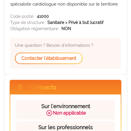
expertise_parcours_medicaux
Parcours de médecine
spécialiste cardiologue non disponible sur le territoire
expertise_perinatalite
Périnatalité
Code postal :
41000
expertise_pharmacie_steril
Type de structure :
Sanitaire > Privé à but lucratif
Pharmacie Stérilisation
Obligation réglementaire :
NON
expertise_psychiatrie_sante_mentale
Psychiatrie Santé Mentale
Une question ? Besoin d'informations ?
expertise_smr
SMR
expertise_soins_critiques
Contacter l'établissement
Soins critiques
expertise_urgences
Urgences
workspace_premium
Les impacts
arrow_forward_ios
Sur l'environnement
cancel
Non applicable
Sur les professionnels