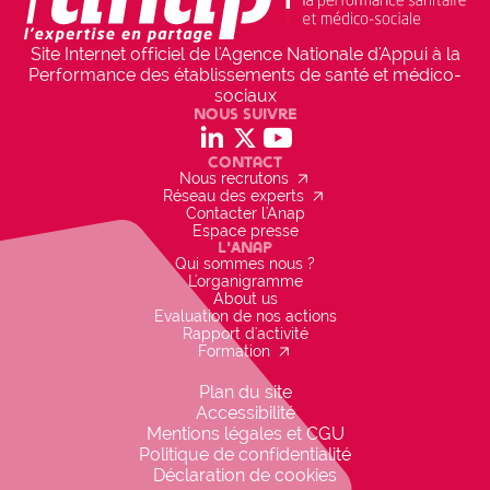
Projet inscrit dans la politique de
l'établissement
check_circle
Site Internet officiel de l'Agence Nationale d'Appui à la
OUI
Performance des établissements de santé et médico-
sociaux
développement des prises en charge 
Nous suivre
innovantes
social_linkedin
social_x
social_youtube
Contact
arrow_outward
Nous recrutons
arrow_outward
Réseau des experts
Contacter l'Anap
Espace presse
L'Anap
Qui sommes nous ?
L'organigramme
About us
Evaluation de nos actions
Rapport d'activité
arrow_outward
Formation
Plan du site
Accessibilité
Mentions légales et CGU
Politique de confidentialité
Déclaration de cookies