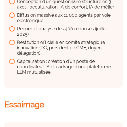
Conception d'un questionnaire structuré en 3
3 mois en cumulé : conception, diffusion, 
Première démarche structurée de recueil de 
axes : acculturation, IA de confort, IA de métier
analyse, restitution.
besoins IA au CHU.
Diffusion massive aux 11 000 agents par voie
électronique
Du personnel (équipe, projet,
Recueil et analyse des 400 réponses (juillet
déploiement...)
2025)
hexagon_r0
Restitution officielle en comité stratégique
innovation (DG, président de CME, doyen,
a considérer
délégation)
Capitalisation : création d'un poste de
Équipe restreinte de la délégation à 
coordinateur IA et cadrage d'une plateforme
l'innovation, appui DSI pour la diffusion et la 
LLM mutualisée
sécurisation.
Des compétences en interne
hexagon_r0
Essaimage
a considérer
Limite assumée : pas d'expertise IA dans 