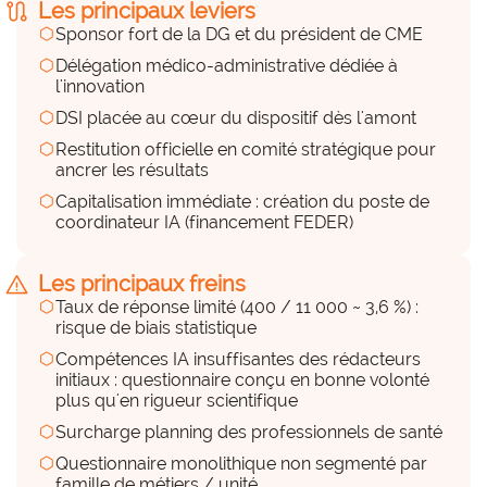
route
l'équipe rédactrice initiale. Compétences 
Les principaux leviers
hexagon
renforcées ensuite avec le recrutement du 
Sponsor fort de la DG et du président de CME
coordinateur.
hexagon
Délégation médico-administrative dédiée à
l'innovation
Des compétences externes
hexagon
DSI placée au cœur du dispositif dès l'amont
(prestations externes)
hexagon
Restitution officielle en comité stratégique pour
hexagon_r0
ancrer les résultats
hexagon
Capitalisation immédiate : création du poste de
Peu
coordinateur IA (financement FEDER)
Aucun prestataire sollicité pendant la phase 
warning
Les principaux freins
questionnaire.
hexagon
Taux de réponse limité (400 / 11 000 ~ 3,6 %) :
risque de biais statistique
Des équipements, du matériel
hexagon
Compétences IA insuffisantes des rédacteurs
hexagon_r0
initiaux : questionnaire conçu en bonne volonté
plus qu'en rigueur scientifique
Peu
hexagon
Surcharge planning des professionnels de santé
hexagon
Questionnaire monolithique non segmenté par
Outil de sondage interne, aucune 
famille de métiers / unité