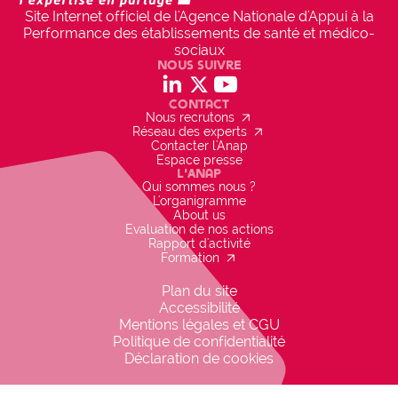
l'innovation,

Site Internet officiel de l'Agence Nationale d'Appui à la
• DRH adjointe,

Performance des établissements de santé et médico-
• Président de CME
sociaux
Nous suivre
social_linkedin
social_x
social_youtube
Projet inscrit dans la politique de
Contact
l'établissement
arrow_outward
Nous recrutons
check_circle
OUI
arrow_outward
Réseau des experts
Contacter l'Anap
Espace presse
Inscrit dans la stratégie de la délégation à 
L'Anap
l'innovation, présenté officiellement en comité 
Qui sommes nous ?
stratégique (DG, CME, doyen).
L'organigramme
About us
Evaluation de nos actions
Rapport d'activité
arrow_outward
Formation
Plan du site
Accessibilité
Mentions légales et CGU
Politique de confidentialité
Déclaration de cookies