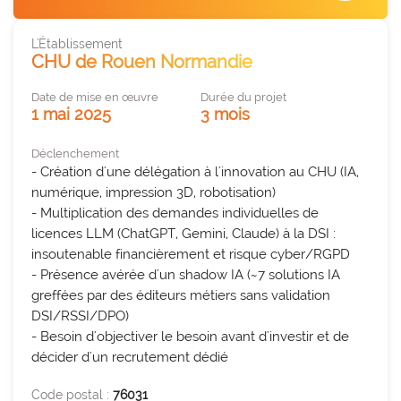
des organisations performantes.
PARCOURS ET PRISES EN CHARGE SANITAIRES
L'Établissement
expertise_biologie_medicale
Biologie médicale
CHU de Rouen Normandie
offre_plateformedata300
Plateforme d’outils
expertise_blocs_operatoires
Blocs Opératoires
Des tableaux de bord dynamiques et interactifs pour
Date de mise en œuvre
Durée du projet
identifier et activer vos leviers de performance.
1 mai 2025
3 mois
expertise_coop_territoriales_ght
Cooperation Territoriale et GHT
Déclenchement
expertise_usagers_aidants_exp_patient
Expérience Patient
observatoire_ia
Observatoire IA
- Création d'une délégation à l'innovation au CHU (IA, 
expertise_gouv_et_strat_etablissement
numérique, impression 3D, robotisation)

Gouvernance et Stratégie d’établissement
L'observatoire des usages de l'IA en santé de l'Anap
- Multiplication des demandes individuelles de 
recense des solutions IA innovantes et concrètes
expertise_had
HAD
licences LLM (ChatGPT, Gemini, Claude) à la DSI : 
pour les structures sanitaires et médico-sociales.
insoutenable financièrement et risque cyber/RGPD

expertise_soins_proximite
Hôpitaux de Proximité
- Présence avérée d'un shadow IA (~7 solutions IA 
expertise_coop_territoriales_ght
greffées par des éditeurs métiers sans validation 
expertise_plateaux_medi_tech
Plateforme SPASER
Imagerie
DSI/RSSI/DPO)

La plateforme recense les SPASER déposés par les
expertise_orga_sejour_hospitalier
Organisation du parcours hospitalier
- Besoin d'objectiver le besoin avant d'investir et de 
établissements pour développer une politique
décider d'un recrutement dédié
d'achats durables, pérenne et à impact.
expertise_parcours_chirurgicaux
Parcours Chirurgicaux
Code postal :
76031