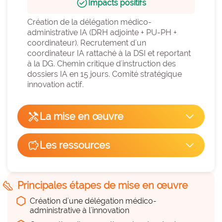
check_circle
Impacts positifs
Création de la délégation médico-
administrative IA (DRH adjointe + PU-PH + 
coordinateur). Recrutement d'un 
coordinateur IA rattaché à la DSI et reportant 
à la DG. Chemin critique d'instruction des 
dossiers IA en 15 jours. Comité stratégique 
innovation actif.
handyman
La mise en œuvre
arrow_forward_ios
Facilité de mise en œuvre
savings
Les ressources
arrow_forward_ios
hexagon_r0
Du temps
8
hexagon_r0
steps
Principales étapes de mise en œuvre
a considérer
Création d'une délégation médico-
Remplace une pratique existante
administrative à l'innovation
cancel
NON