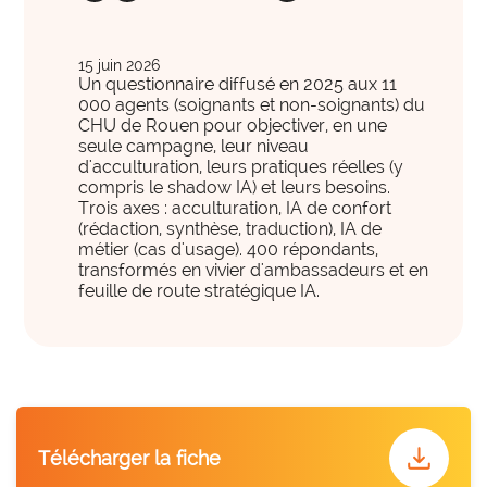
international
International et Prospective
expertise_gouvernance_du_SI
Gouvernance du SI
Les clés pour anticiper les transformations de
expertise_panorama_solutionsSI
Panorama des solutions SI
15 juin 2026
demain.
Un questionnaire diffusé en 2025 aux 11
expertise_projets_innovants
000 agents (soignants et non-soignants) du
Projets innovants
CHU de Rouen pour objectiver, en une
seule campagne, leur niveau
expertise_parcours_extra_hospitaliers
Télémédecine
d'acculturation, leurs pratiques réelles (y
compris le shadow IA) et leurs besoins.
expertise_data_et_ia
Usage de l’IA
Trois axes : acculturation, IA de confort
offre_plateformedata300
Votre cockpit data
(rédaction, synthèse, traduction), IA de
PARCOURS ET ACCOMPAGNEMENT MÉDICO-SOCIAL
Votre Cockpit Data est le premier outil qui permet
métier (cas d'usage). 400 répondants,
expertise_coordination_parcours
transformés en vivier d'ambassadeurs et en
d'accéder en un clin d'œil à 100 indicateurs de
Coordination et innovation dans les Parcours
feuille de route stratégique IA.
pilotage stratégique alimentés automatiquement par
expertise_service_domicile
Domicile et habitat intermédiaire
les données structurées et actualisées de votre
établissement.
expertise_performance_esms
Performance des ESMS
expertise_medico_social
Qualité d'accompagnement
offre_autodiagnostics300
Autodiagnostics
expertise_transfo_offre_medico_social
Transformation de l’offre
Des outils pour vous aider à évaluer la maturité de
download
Télécharger la fiche
vos projets et vous fournir des repères par rapport à