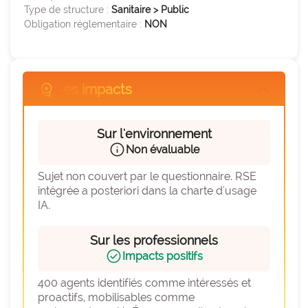
expertise_parcours_medicaux
Parcours de médecine
Type de structure :
Sanitaire > Public
Obligation réglementaire :
NON
expertise_perinatalite
Périnatalité
expertise_pharmacie_steril
Pharmacie Stérilisation
expertise_psychiatrie_sante_mentale
Psychiatrie Santé Mentale
workspace_premium
Les impacts
arrow_forward_ios
expertise_smr
SMR
Sur l'environnement
expertise_soins_critiques
Soins critiques
info
Non évaluable
expertise_urgences
Urgences
Sujet non couvert par le questionnaire. RSE 
intégrée a posteriori dans la charte d'usage 
IA.
Sur les professionnels
check_circle
Impacts positifs
400 agents identifiés comme intéressés et 
proactifs, mobilisables comme 