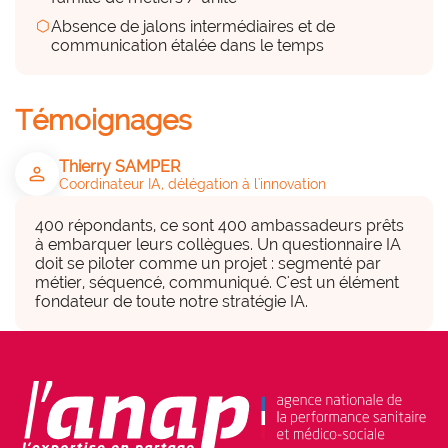
infrastructure dédiée.
hexagon
Absence de jalons intermédiaires et de
communication étalée dans le temps
Des financements (internes et
externes)
hexagon_r0
Témoignages
Peu
Thierry SAMPER
person
Coordinateur IA, délégation à l'innovation
Pas de budget dédié sur le questionnaire. Ses 
résultats ont déclenché un financement 
400 répondants, ce sont 400 ambassadeurs prêts 
FEDER pour le poste de coordinateur IA (CDD 
à embarquer leurs collègues. Un questionnaire IA 
1 an, pérennisation prévue hors FEDER).
doit se piloter comme un projet : segmenté par 
métier, séquencé, communiqué. C'est un élément 
fondateur de toute notre stratégie IA.
Parties prenantes associées
group
• Direction,

• Services techniques,

• Professionnels,

• Délégation médico-administrative à 