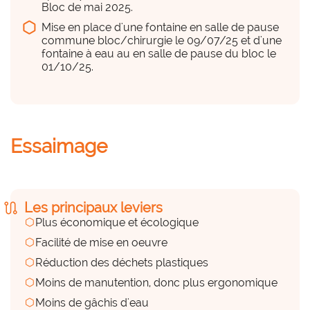
Bloc de mai 2025.
Information des personnels
Mise en place d'une fontaine en salle de pause
commune bloc/chirurgie le 09/07/25 et d'une
Des compétences en interne
fontaine à eau au en salle de pause du bloc le
hexagon_r0
01/10/25.
Peu
Des compétences externes
Essaimage
(prestations externes)
hexagon_r0
Peu
route
Les principaux leviers
hexagon
Plus économique et écologique
Installation et maintenance des fontaines
hexagon
Facilité de mise en oeuvre
hexagon
Réduction des déchets plastiques
Des équipements, du matériel
hexagon
Moins de manutention, donc plus ergonomique
hexagon_r0
hexagon
Moins de gâchis d'eau