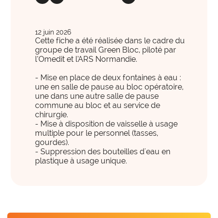
international
International et Prospective
expertise_gouvernance_du_SI
Gouvernance du SI
Les clés pour anticiper les transformations de
expertise_panorama_solutionsSI
Panorama des solutions SI
demain.
12 juin 2026
Cette fiche a été réalisée dans le cadre du
expertise_projets_innovants
Projets innovants
groupe de travail Green Bloc, piloté par
l’Omedit et l’ARS Normandie.
expertise_parcours_extra_hospitaliers
Télémédecine
- Mise en place de deux fontaines à eau :
expertise_data_et_ia
Usage de l’IA
une en salle de pause au bloc opératoire,
offre_plateformedata300
une dans une autre salle de pause
Votre cockpit data
commune au bloc et au service de
PARCOURS ET ACCOMPAGNEMENT MÉDICO-SOCIAL
Votre Cockpit Data est le premier outil qui permet
chirurgie.
expertise_coordination_parcours
d'accéder en un clin d'œil à 100 indicateurs de
Coordination et innovation dans les Parcours
- Mise à disposition de vaisselle à usage
pilotage stratégique alimentés automatiquement par
multiple pour le personnel (tasses,
expertise_service_domicile
Domicile et habitat intermédiaire
gourdes).
les données structurées et actualisées de votre
- Suppression des bouteilles d'eau en
établissement.
expertise_performance_esms
Performance des ESMS
plastique à usage unique.
expertise_medico_social
Qualité d'accompagnement
offre_autodiagnostics300
Autodiagnostics
expertise_transfo_offre_medico_social
Transformation de l’offre
Des outils pour vous aider à évaluer la maturité de
vos projets et vous fournir des repères par rapport à