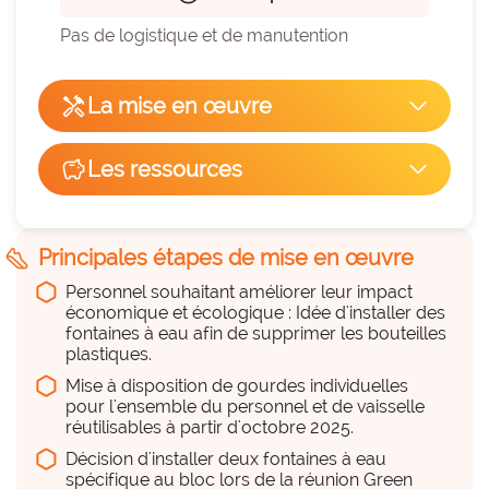
Pas de logistique et de manutention
handyman
La mise en œuvre
arrow_forward_ios
Facilité de mise en œuvre
savings
Les ressources
arrow_forward_ios
hexagon_r0
Du temps
10
hexagon_r0
steps
Principales étapes de mise en œuvre
Peu
Personnel souhaitant améliorer leur impact
Remplace une pratique existante
économique et écologique : Idée d'installer des
check_circle
OUI
fontaines à eau afin de supprimer les bouteilles
plastiques.
Du personnel (équipe, projet,
Utilisation de bouteilles en plastique à usage 
déploiement...)
Mise à disposition de gourdes individuelles
unique
pour l'ensemble du personnel et de vaisselle
hexagon_r0
réutilisables à partir d'octobre 2025.
Peu
Décision d'installer deux fontaines à eau
spécifique au bloc lors de la réunion Green