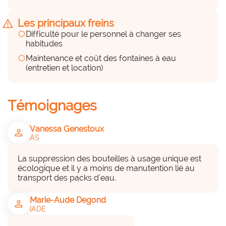
a considérer
warning
Les principaux freins
hexagon
Installation et maintenance des fontaines
Difficulté pour le personnel à changer ses
habitudes
hexagon
Maintenance et coût des fontaines à eau
Des financements (internes et
(entretien et location)
externes)
hexagon_r0
Témoignages
a considérer
Vanessa Genestoux
person
Parties prenantes associées
AS
group
La suppression des bouteilles à usage unique est 
• Services techniques,

écologique et il y a moins de manutention lié au 
• Professionnels,

transport des packs d'eau.
• Bénéficiaires
Marie-Aude Degond
person
IADE
Projet inscrit dans la politique de
l'établissement