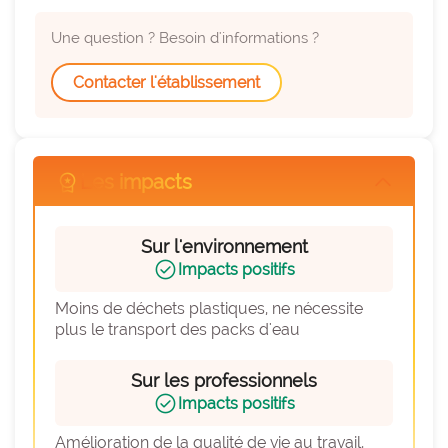
expertise_parcours_medicaux
Parcours de médecine
Une question ? Besoin d'informations ?
expertise_perinatalite
Périnatalité
expertise_pharmacie_steril
Contacter l'établissement
Pharmacie Stérilisation
expertise_psychiatrie_sante_mentale
Psychiatrie Santé Mentale
expertise_smr
SMR
workspace_premium
Les impacts
arrow_forward_ios
expertise_soins_critiques
Soins critiques
expertise_urgences
Urgences
Sur l'environnement
check_circle
Impacts positifs
Moins de déchets plastiques, ne nécessite 
plus le transport des packs d'eau
Sur les professionnels
check_circle
Impacts positifs
Amélioration de la qualité de vie au travail, 