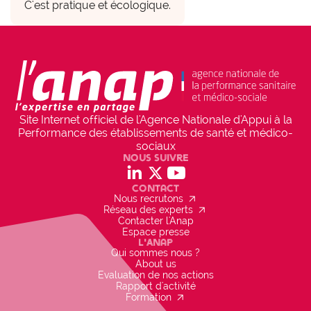
C'est pratique et écologique.
check_circle
OUI
Uniformisation des pratiques pour l'ensemble 
de l'établissement
Site Internet officiel de l'Agence Nationale d'Appui à la
Performance des établissements de santé et médico-
sociaux
Nous suivre
social_linkedin
social_x
social_youtube
Contact
arrow_outward
Nous recrutons
arrow_outward
Réseau des experts
Contacter l'Anap
Espace presse
L'Anap
Qui sommes nous ?
About us
Evaluation de nos actions
Rapport d'activité
arrow_outward
Formation