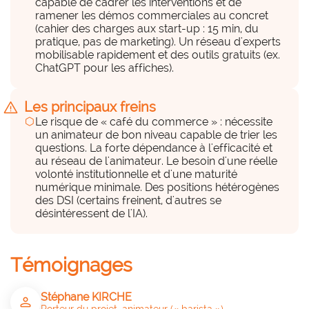
capable de cadrer les interventions et de
Peu
ramener les démos commerciales au concret
(cahier des charges aux start-up : 15 min, du
pratique, pas de marketing). Un réseau d'experts
Teams (visio) + salle + collation conviviale
mobilisable rapidement et des outils gratuits (ex.
ChatGPT pour les affiches).
Des financements (internes et
externes)
warning
Les principaux freins
hexagon_r0
hexagon
Le risque de « café du commerce » : nécessite
un animateur de bon niveau capable de trier les
Peu
questions. La forte dépendance à l'efficacité et
au réseau de l'animateur. Le besoin d'une réelle
volonté institutionnelle et d'une maturité
Outils gratuits ; coût = temps RH (pistes 
numérique minimale. Des positions hétérogènes
BPI/ANFH)
des DSI (certains freinent, d'autres se
désintéressent de l'IA).
Parties prenantes associées
group
Témoignages
• Direction,

• Administration,

Stéphane KIRCHE
person
• Services Techniques,

Porteur du projet, animateur (« barista »)