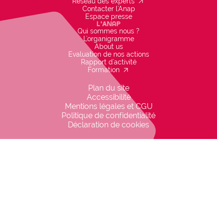
gon_r1
arrow_outward
Réseau des experts
Contacter l'Anap
Espace presse
L'Anap
Qui sommes nous ?
L'organigramme
About us
Evaluation de nos actions
Rapport d'activité
arrow_outward
Formation
Plan du site
Accessibilité
Mentions légales et CGU
Politique de confidentialité
Déclaration de cookies