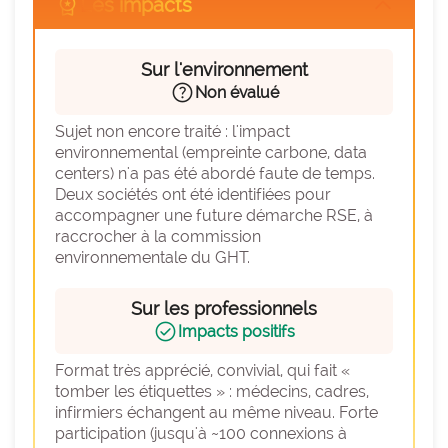
workspace_premium
Les impacts
arrow_forward_ios
Sur l'environnement
help
Non évalué
Sujet non encore traité : l'impact 
environnemental (empreinte carbone, data 
centers) n'a pas été abordé faute de temps. 
Deux sociétés ont été identifiées pour 
accompagner une future démarche RSE, à 
raccrocher à la commission 
environnementale du GHT.
Sur les professionnels
check_circle
Impacts positifs
Format très apprécié, convivial, qui fait « 
tomber les étiquettes » : médecins, cadres, 
infirmiers échangent au même niveau. Forte 
participation (jusqu'à ~100 connexions à 