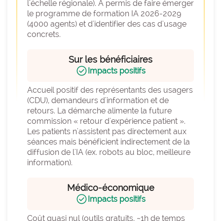
l'échelle régionale). A permis de faire émerger 
le programme de formation IA 2026-2029 
(4000 agents) et d'identifier des cas d'usage 
concrets.
Sur les bénéficiaires
check_circle
Impacts positifs
Accueil positif des représentants des usagers 
(CDU), demandeurs d'information et de 
retours. La démarche alimente la future 
commission « retour d'expérience patient ». 
Les patients n'assistent pas directement aux 
séances mais bénéficient indirectement de la 
diffusion de l'IA (ex. robots au bloc, meilleure 
information).
Médico-économique
check_circle
Impacts positifs
Coût quasi nul (outils gratuits, ~1h de temps 