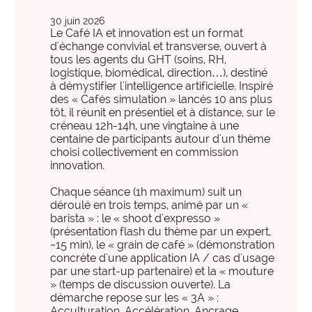
international
International et Prospective
expertise_gouvernance_du_SI
Gouvernance du SI
30 juin 2026
Les clés pour anticiper les transformations de
Le Café IA et innovation est un format
expertise_panorama_solutionsSI
Panorama des solutions SI
d'échange convivial et transverse, ouvert à
demain.
tous les agents du GHT (soins, RH,
expertise_projets_innovants
Projets innovants
logistique, biomédical, direction…), destiné
à démystifier l'intelligence artificielle. Inspiré
expertise_parcours_extra_hospitaliers
Télémédecine
des « Cafés simulation » lancés 10 ans plus
tôt, il réunit en présentiel et à distance, sur le
expertise_data_et_ia
Usage de l’IA
créneau 12h-14h, une vingtaine à une
offre_plateformedata300
Votre cockpit data
centaine de participants autour d'un thème
PARCOURS ET ACCOMPAGNEMENT MÉDICO-SOCIAL
choisi collectivement en commission
Votre Cockpit Data est le premier outil qui permet
innovation.
expertise_coordination_parcours
d'accéder en un clin d'œil à 100 indicateurs de
Coordination et innovation dans les Parcours
pilotage stratégique alimentés automatiquement par
Chaque séance (1h maximum) suit un
expertise_service_domicile
Domicile et habitat intermédiaire
les données structurées et actualisées de votre
déroulé en trois temps, animé par un «
barista » : le « shoot d'expresso »
établissement.
expertise_performance_esms
Performance des ESMS
(présentation flash du thème par un expert,
~15 min), le « grain de café » (démonstration
expertise_medico_social
Qualité d'accompagnement
concrète d'une application IA / cas d'usage
offre_autodiagnostics300
Autodiagnostics
par une start-up partenaire) et la « mouture
expertise_transfo_offre_medico_social
Transformation de l’offre
» (temps de discussion ouverte). La
Des outils pour vous aider à évaluer la maturité de
démarche repose sur les « 3A » :
vos projets et vous fournir des repères par rapport à
Acculturation, Accélération, Ancrage.