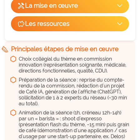
handyman
La mise en œuvre
arrow_forward_ios
Facilité de mise en œuvre
savings
Les ressources
arrow_forward_ios
hexagon_r0
Du temps
8
hexagon_r0
steps
Principales étapes de mise en œuvre
Peu
Choix collégial du thème en commission
Remplace une pratique existante
innovation (représentation soignante, médicale,
cancel
NON
directions fonctionnelles, qualité, CDU).
1h/séance ; ~30 min de préparation
Complète et structure les démarches 
Préparation de la séance : reprise du compte-
rendu de la commission, rédaction d'un projet
existantes plutôt qu'elle ne les remplace : 
Du personnel (équipe, projet,
de Café IA, génération de l'affiche (ChatGPT),
alternative plus souple et conviviale aux 
sollicitation de 1 à 2 experts du réseau (~30 min
déploiement...)
échanges en commission (2h), directoire ou 
au total).
hexagon_r0
CME, où les sujets IA se noient parmi d'autres.
Animation de la séance (1h, créneau 12h-14h)
par un « barista » : shoot d'expresso
a considérer
(présentation flash du thème, ~15 min) puis grain
de café (démonstration d'une application / cas
Animateur « barista » + relais + 1-2 experts
d'usage par une start-up partenaire, ex. Delos)