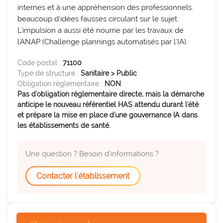
expertise_parcours_medicaux
Parcours de médecine
internes et à une appréhension des professionnels. 
beaucoup d'idées fausses circulant sur le sujet. 
expertise_perinatalite
Périnatalité
L'impulsion a aussi été nourrie par les travaux de 
expertise_pharmacie_steril
Pharmacie Stérilisation
l'ANAP (Challenge plannings automatisés par l'IA).
expertise_psychiatrie_sante_mentale
Psychiatrie Santé Mentale
Code postal :
71100
Type de structure :
Sanitaire > Public
expertise_smr
SMR
Obligation réglementaire :
NON
Pas d'obligation réglementaire directe, mais la démarche
expertise_soins_critiques
Soins critiques
anticipe le nouveau référentiel HAS attendu durant l'été
et prépare la mise en place d'une gouvernance IA dans
expertise_urgences
Urgences
les établissements de santé.
Une question ? Besoin d'informations ?
Contacter l'établissement