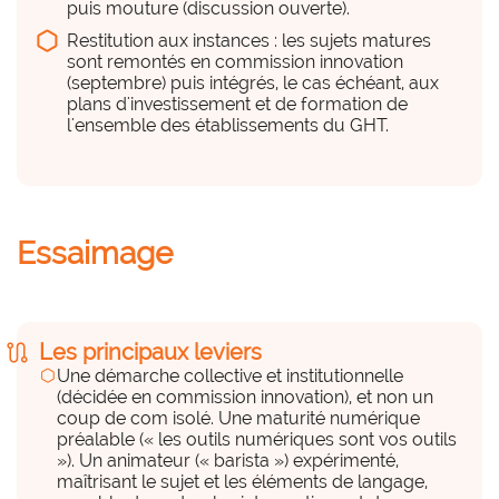
puis mouture (discussion ouverte).
Des compétences en interne
Restitution aux instances : les sujets matures
sont remontés en commission innovation
hexagon_r0
(septembre) puis intégrés, le cas échéant, aux
plans d'investissement et de formation de
a considérer
l'ensemble des établissements du GHT.
Animation, maîtrise IA, éléments de langage
Des compétences externes
Essaimage
(prestations externes)
hexagon_r0
a considérer
route
Les principaux leviers
hexagon
Une démarche collective et institutionnelle
Experts et start-up partenaires (ex. Delos)
(décidée en commission innovation), et non un
coup de com isolé. Une maturité numérique
préalable (« les outils numériques sont vos outils
Des équipements, du matériel
»). Un animateur (« barista ») expérimenté,
hexagon_r0
maîtrisant le sujet et les éléments de langage,