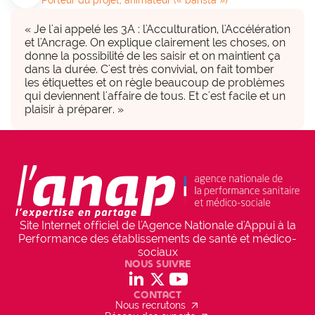
• Professionnels,

• Bénéficiaires,

« Je l'ai appelé les 3A : l'Acculturation, l'Accélération 
• Tutelles,

et l'Ancrage. On explique clairement les choses, on 
• Commission innovation,

donne la possibilité de les saisir et on maintient ça 
• CDU (usagers),

dans la durée. C'est très convivial, on fait tomber 
• Start-up partenaires,

les étiquettes et on règle beaucoup de problèmes 
• FHF BFC,

qui deviennent l'affaire de tous. Et c'est facile et un 
plaisir à préparer. »
• ANFH
Projet inscrit dans la politique de
l'établissement
check_circle
OUI
La démarche est portée en commission 
innovation et ses conclusions sont remontées 
Site Internet officiel de l'Agence Nationale d'Appui à la
aux instances (plans d'investissement et de 
Performance des établissements de santé et médico-
formation). Alignement fort entre président du 
sociaux
conseil de surveillance, directeur général, 
Nous suivre
social_linkedin
social_x
social_youtube
présidence de CME/CMG et représentants de 
la CDU.
Contact
arrow_outward
Nous recrutons