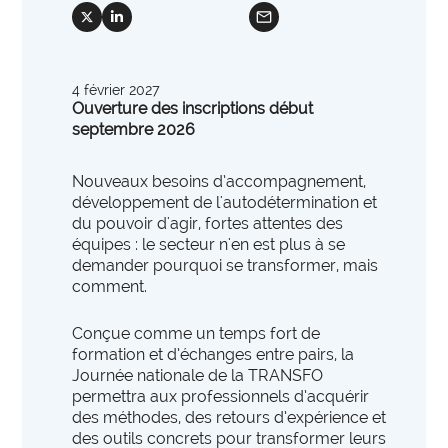
international
mail
International et Prospective
social_x
social_linkedin
expertise_gouvernance_du_SI
Gouvernance du SI
Les clés pour anticiper les transformations de
expertise_panorama_solutionsSI
Panorama des solutions SI
demain.
4 février 2027
expertise_projets_innovants
Projets innovants
Ouverture des inscriptions début
septembre 2026
expertise_parcours_extra_hospitaliers
Télémédecine
expertise_data_et_ia
Usage de l’IA
Nouveaux besoins d’accompagnement,
offre_plateformedata300
Votre cockpit data
développement de l'autodétermination et
PARCOURS ET ACCOMPAGNEMENT MÉDICO-SOCIAL
du pouvoir d'agir, fortes attentes des
Votre Cockpit Data est le premier outil qui permet
équipes :
le secteur n'en est plus à se
expertise_coordination_parcours
d'accéder en un clin d'œil à 100 indicateurs de
Coordination et innovation dans les Parcours
demander pourquoi se transformer, mais
pilotage stratégique alimentés automatiquement par
expertise_service_domicile
comment.
Domicile et habitat intermédiaire
les données structurées et actualisées de votre
établissement.
expertise_performance_esms
Performance des ESMS
Conçue comme un temps fort de
formation et d’échanges entre pairs, la
expertise_medico_social
Qualité d'accompagnement
Journée nationale de la TRANSFO
offre_autodiagnostics300
Autodiagnostics
permettra aux professionnels d’acquérir
expertise_transfo_offre_medico_social
Transformation de l’offre
Des outils pour vous aider à évaluer la maturité de
des méthodes, des retours d’expérience et
vos projets et vous fournir des repères par rapport à
des outils concrets pour transformer leurs