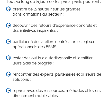
expertise_parcours_medicaux
Parcours de médecine
Tout au long de la journée, les participants pourront :
prendre de la hauteur sur les grandes
expertise_perinatalite
Périnatalité
transformations du secteur ;
expertise_pharmacie_steril
Pharmacie Stérilisation
découvrir des retours d’expérience concrets et
expertise_psychiatrie_sante_mentale
Psychiatrie Santé Mentale
des initiatives inspirantes ;
expertise_smr
SMR
participer à des ateliers centrés sur les enjeux
opérationnels des ESMS ;
expertise_soins_critiques
Soins critiques
expertise_urgences
Urgences
tester des outils d’autodiagnostic et identifier
leurs axes de progrès ;
rencontrer des experts, partenaires et offreurs de
solutions ;
repartir avec des ressources, méthodes et leviers
directement mobilisables.