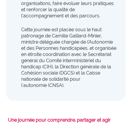
des organisations performantes.
organisations, faire évoluer leurs pratiques
PARCOURS ET PRISES EN CHARGE SANITAIRES
et renforcer la qualité de
l’accompagnement et des parcours.
expertise_biologie_medicale
Biologie médicale
offre_plateformedata300
Plateforme d’outils
expertise_blocs_operatoires
Cette journée est p
lacée sous le haut
Blocs Opératoires
Des tableaux de bord dynamiques et interactifs pour
patronage de Camille Galliard-Minier
,
identifier et activer vos leviers de performance.
expertise_coop_territoriales_ght
Cooperation Territoriale et GHT
ministre déléguée chargée de l’Autonomie
et des Personnes handicapées, et organisée
expertise_usagers_aidants_exp_patient
Expérience Patient
en étroite coordination avec le
Secrétariat
observatoire_ia
Observatoire IA
général du Comité interministériel du
expertise_gouv_et_strat_etablissement
Gouvernance et Stratégie d’établissement
L'observatoire des usages de l'IA en santé de l'Anap
handicap
(CIH), la
Direction générale de la
recense des solutions IA innovantes et concrètes
Cohésion sociale
(DGCS) et la
Caisse
expertise_had
HAD
pour les structures sanitaires et médico-sociales.
nationale de solidarité pour
l'autonomie
(CNSA).
expertise_soins_proximite
Hôpitaux de Proximité
expertise_coop_territoriales_ght
expertise_plateaux_medi_tech
Plateforme SPASER
Imagerie
La plateforme recense les SPASER déposés par les
expertise_orga_sejour_hospitalier
Organisation du parcours hospitalier
établissements pour développer une politique
d'achats durables, pérenne et à impact.
Une journée pour comprendre, partager et agir
expertise_parcours_chirurgicaux
Parcours Chirurgicaux