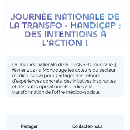
expertise_qvct
QVCT
Journée nationale de
offre_appuisterrain300
INVESTISSEMENT, LOGISTIQUE, ACHATS ET DÉVELOPPEMENT DURABLE
Appuis terrain
la transfo - Handicap :
Nos experts vous accompagnent dans votre
expertise_achats
Achats
des intentions à
établissement pour vous aider à mettre en œuvre
expertise_dev_durable_rse
Développement Durable
vos projets d’organisation.
l'action !
expertise_immobilier
Immobilier
offre_bonnespratiques300
Bonnes pratiques
expertise_logistique
Logistique
La Journée nationale de la TRANSFO réunira le 4
Des contenus opérationnels pour vous inspirer
février 2027 à Montrouge les acteurs du secteur
PERFORMANCE ECONOMIQUE ET INGENIERIE FINANCIERE
d'organisations performantes.
médico-social pour partager des retours
d’expériences concrets, des initiatives inspirantes
expertise_finances_dial_gestion
Finances et Dialogue de Gestion
et des outils opérationnels dédiés à la
transformation de l’offre médico-sociale.
offre_masterclass300
Masterclass
Des formats d’apprentissage en présentiel, animés
USAGES DU NUMÉRIQUE, DE L’IA ET DE LA DATA
par des experts pour monter en compétence sur vos
expertise_construction_SI
Construction du SI
enjeux clés.
offre_plateformedata300
Data
Partager
Contactez-nous