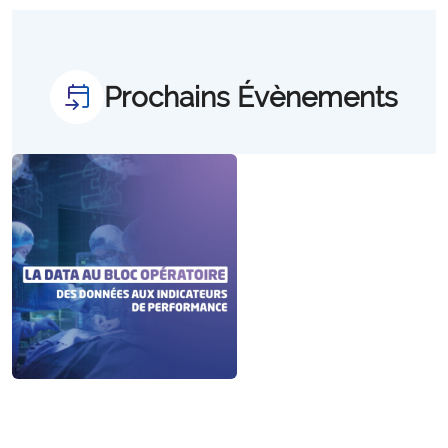
Prochains Évènements
offre_evenements300