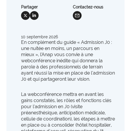
international
International et Prospective
expertise_gouvernance_du_SI
Gouvernance du SI
Partager
Contactez-nous
Les clés pour anticiper les transformations de
mail
social_x
social_linkedin
expertise_panorama_solutionsSI
Panorama des solutions SI
demain.
expertise_projets_innovants
Projets innovants
10 septembre 2026
expertise_parcours_extra_hospitaliers
Télémédecine
En complément du guide « Admission J0 :
une nuitée en moins, un parcours en
expertise_data_et_ia
Usage de l’IA
mieux », l’Anap vous convie à une
offre_plateformedata300
Votre cockpit data
webconférence inédite qui donnera la
PARCOURS ET ACCOMPAGNEMENT MÉDICO-SOCIAL
Votre Cockpit Data est le premier outil qui permet
parole à des professionnels de terrain
expertise_coordination_parcours
d'accéder en un clin d'œil à 100 indicateurs de
ayant réussi la mise en place de l’admission
Coordination et innovation dans les Parcours
J0 et qui partageront leur vision.
pilotage stratégique alimentés automatiquement par
expertise_service_domicile
Domicile et habitat intermédiaire
les données structurées et actualisées de votre
établissement.
La webconférence mettra en avant les
expertise_performance_esms
Performance des ESMS
gains constatés, les rôles et fonctions clés
expertise_medico_social
pour l’admission en J0 (visite
Qualité d'accompagnement
offre_autodiagnostics300
Autodiagnostics
préanesthésique, anticipation médicale,
expertise_transfo_offre_medico_social
cellule de coordination), les étapes à mettre
Transformation de l’offre
Des outils pour vous aider à évaluer la maturité de
en place ou à consolider (hôtel hospitalier,
vos projets et vous fournir des repères par rapport à