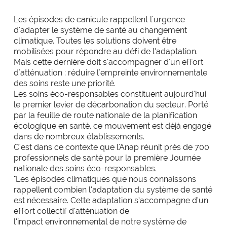
des organisations performantes.
PARCOURS ET PRISES EN CHARGE SANITAIRES
Les épisodes de canicule rappellent l'urgence
expertise_biologie_medicale
d'adapter le système de santé au changement
Biologie médicale
offre_plateformedata300
Plateforme d’outils
climatique. Toutes les solutions doivent être
expertise_blocs_operatoires
Blocs Opératoires
mobilisées pour répondre au défi de l’adaptation.
Des tableaux de bord dynamiques et interactifs pour
Mais cette dernière doit s'accompagner d'un effort
identifier et activer vos leviers de performance.
expertise_coop_territoriales_ght
Cooperation Territoriale et GHT
d'atténuation : réduire l'empreinte environnementale
des soins reste une priorité.
expertise_usagers_aidants_exp_patient
Expérience Patient
Les soins éco-responsables constituent aujourd'hui
observatoire_ia
Observatoire IA
le premier levier de décarbonation du secteur. Porté
expertise_gouv_et_strat_etablissement
Gouvernance et Stratégie d’établissement
L'observatoire des usages de l'IA en santé de l'Anap
par la feuille de route nationale de la planification
recense des solutions IA innovantes et concrètes
écologique en santé, ce mouvement est déjà engagé
expertise_had
HAD
pour les structures sanitaires et médico-sociales.
dans de nombreux établissements.
C'est dans ce contexte que l'Anap réunit près de 700
expertise_soins_proximite
Hôpitaux de Proximité
professionnels de santé pour la première Journée
expertise_coop_territoriales_ght
expertise_plateaux_medi_tech
Plateforme SPASER
nationale des soins éco-responsables.
Imagerie
"
Les épisodes climatiques que nous connaissons
La plateforme recense les SPASER déposés par les
expertise_orga_sejour_hospitalier
Organisation du parcours hospitalier
rappellent combien l’adaptation du système de santé
établissements pour développer une politique
est nécessaire. Cette adaptation s’accompagne d’un
d'achats durables, pérenne et à impact.
expertise_parcours_chirurgicaux
Parcours Chirurgicaux
effort collectif d’atténuation de
l’impact environnemental de notre système de