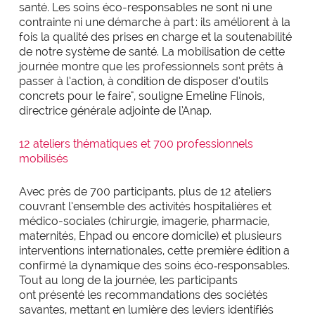
expertise_parcours_medicaux
Parcours de médecine
santé. Les soins éco-responsables ne sont ni une
contrainte ni une démarche à part : ils améliorent à la
expertise_perinatalite
Périnatalité
fois la qualité des prises en charge et la soutenabilité
de notre système de santé. La mobilisation de cette
expertise_pharmacie_steril
Pharmacie Stérilisation
journée montre que les professionnels sont prêts à
passer à l’action, à condition de disposer d’outils
expertise_psychiatrie_sante_mentale
Psychiatrie Santé Mentale
concrets pour le faire
", souligne Emeline Flinois,
expertise_smr
directrice générale adjointe de l’Anap.
SMR
expertise_soins_critiques
Soins critiques
12 ateliers thématiques et 700 professionnels
mobilisés
expertise_urgences
Urgences
Avec près de 700 participants, plus de 12 ateliers
couvrant l’ensemble des activités hospitalières et
médico-sociales (chirurgie, imagerie, pharmacie,
maternités, Ehpad ou encore domicile) et plusieurs
interventions internationales, cette première édition a
confirmé la dynamique des soins éco
‑
responsables.
Tout au long de la journée, les participants
ont présenté les recommandations des sociétés
savantes, mettant en lumière des leviers identifiés