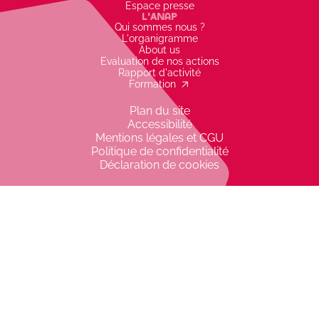
gon_r1
Espace presse
L'Anap
Qui sommes nous ?
L'organigramme
About us
Evaluation de nos actions
Rapport d'activité
arrow_outward
Formation
Plan du site
Accessibilité
Mentions légales et CGU
Politique de confidentialité
Déclaration de cookies