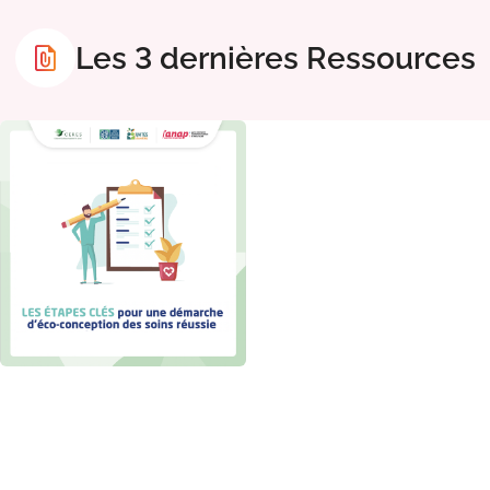
Les 3 dernières Ressources
offre_ressources300