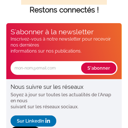
Restons connectés !
S'abonner à la newsletter
Inscrivez-vous à notre newsletter pour recevoir
nos dernières
informations sur nos publications.
S'abonner
Nous suivre sur les réseaux
Soyez à jour sur toutes les actualités de l'Anap
en nous
suivant sur les réseaux sociaux.
social_linkedin
Sur LinkedIn