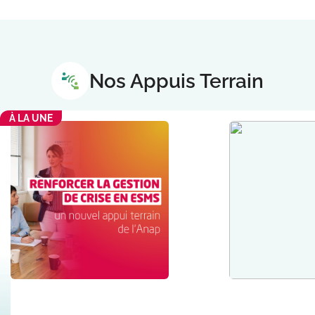
Nos Appuis Terrain
offre_appuisterrain300
À LA UNE