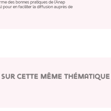
eforme des bonnes pratiques de l'Anap
) pour en faciliter la diffusion auprès de
expertise_urgences
Urgences
Sur cette même thématique