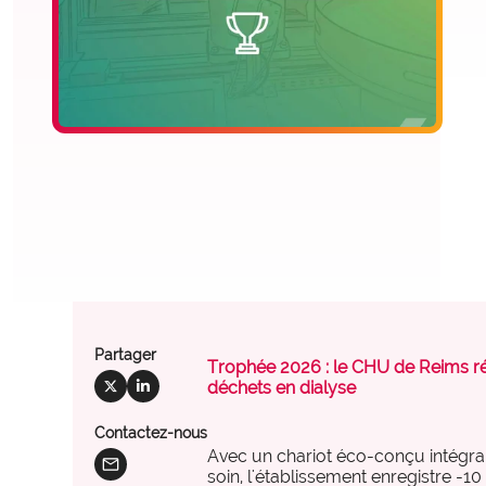
offre_plateformedata300
Partager
Trophée 2026 : le CHU de Reims ré
social_x
social_linkedin
déchets en dialyse
observatoire_ia
Contactez-nous
Avec un chariot éco-conçu intégran
mail
soin, l'établissement enregistre -1