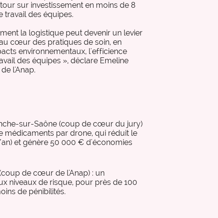
expertise_gouv_et_strat_etablissement
etour sur investissement en moins de 8
concrètes pour les structures
développer une politi
Gouvernance et Stratégie d’établissement
e travail des équipes.
sanitaires et médico-sociales.
d'achats durables, pér
expertise_had
HAD
impact.
ment la logistique peut devenir un levier
 au cœur des pratiques de soin, en
expertise_soins_proximite
Hôpitaux de Proximité
acts environnementaux, l'efficience
avail des équipes », déclare Emeline
expertise_plateaux_medi_tech
Imagerie
 de l'Anap.
expertise_orga_sejour_hospitalier
Organisation du parcours hospitalier
expertise_parcours_chirurgicaux
Parcours Chirurgicaux
expertise_parcours_medicaux
Parcours de médecine
franche-sur-Saône (coup de cœur du jury)
 de médicaments par drone, qui réduit le
expertise_perinatalite
Périnatalité
s/an) et génère 50 000 € d'économies
expertise_pharmacie_steril
Pharmacie Stérilisation
 (coup de cœur de l'Anap) : un
expertise_psychiatrie_sante_mentale
Psychiatrie Santé Mentale
ux niveaux de risque, pour près de 100
ins de pénibilités.
expertise_smr
SMR
expertise_soins_critiques
Soins critiques