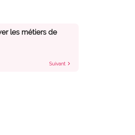
yer les métiers de
chevron_right
Suivant