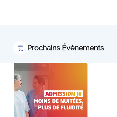
Prochains Évènements
offre_evenements300