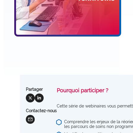
offre_plateformedata300
Partager
Pourquoi participer ?
social_x
social_linkedin
Cette série de webinaires vous permett
observatoire_ia
Contactez-nous
mail
Comprendre les enjeux de la réorie
les parcours de soins non progra