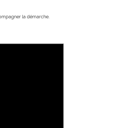
expertise_urgences
Urgences
ccompagner la démarche.