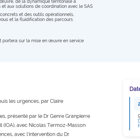
 œuvre, de la dynamique territoriale à
expertise_gouv_et_strat_etablissement
concrètes pour les structures
développer une politi
Gouvernance et Stratégie d’établissement
s et aux solutions de coordination avec le SAS
sanitaires et médico-sociales.
d'achats durables, pér
concrets et des outils opérationnels,
expertise_had
HAD
impact.
us et la fluidification des parcours.
expertise_soins_proximite
Hôpitaux de Proximité
expertise_plateaux_medi_tech
Imagerie
t portera sur la mise en œuvre en service
expertise_orga_sejour_hospitalier
Organisation du parcours hospitalier
expertise_parcours_chirurgicaux
Parcours Chirurgicaux
expertise_parcours_medicaux
Parcours de médecine
expertise_perinatalite
Dat
Périnatalité
expertise_pharmacie_steril
uis les urgences, par Claire
Pharmacie Stérilisation
expertise_psychiatrie_sante_mentale
Psychiatrie Santé Mentale
es, présenté par le Dr Genre Granpierre
D
expertise_smr
ueil (IOA), avec Nicolas Termoz-Masson
SMR
F
ences, avec l’intervention du Dr
expertise_soins_critiques
Soins critiques