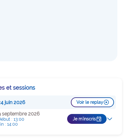
que
enne et à
es et sessions
play_circle
24 juin 2026
Voir le replay
9 septembre 2026
event
arrow_forward_ios
Je m'inscris
ébut : 13:00
in : 14:00
Je m'inscris